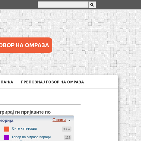
ОВОР НА ОМРАЗА
МПАЊА
ПРЕПОЗНАЈ ГОВОР НА ОМРАЗА
рирај ги пријавите по
Откажи
егорија
Сите катетории
3357
Говор на омраза поради
116