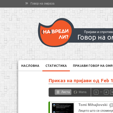
»
Говор на омраза
НАСЛОВНА
СТАТИСТИКА
ПРИЈАВИ ГОВОР НА ОМ
Приказ на пријави од
Feb 1
…
Листа
Мапа
1
4
5
Tomi Mihajlovski
0
Лицето што се споменув