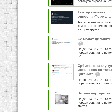
покажува омраза кон етн
Твитер коментар с
однос на Формула 
Твитер коментар со гов
коментаторот смета дек
натпреваруваат...
Се молат циганите 
0
На ден 24.03.2021-та го
поради социјално поте
Во...
Србите не заслужу
иста корпа со тата
циганите
0
На ден 24.03.2021-та го
поради етничка припадн
Цигани чергари не
На ден 14.02.2021-та г
поради социјално потек
твитот...