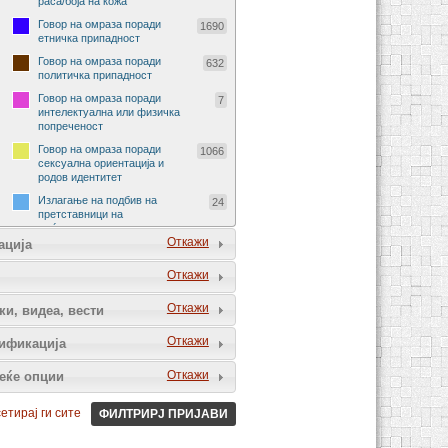
раса/боја на кожа
Говор на омраза поради
1690
етничка припадност
Говор на омраза поради
632
политичка припадност
Говор на омраза поради
7
интелектуална или физичка
попреченост
Говор на омраза поради
1066
сексуална ориентација и
родов идентитет
Излагање на подбив на
24
претставници на
меѓународни организации
Откажи
ација
Излагање на подбив на
29
претставници на странски
Откажи
држави
Говор на омраза поради
90
Откажи
ки, видеа, вести
религија и религиско
уверување
Откажи
ификација
Говор на омраза поради пол
229
и род
Откажи
еќе опции
Говор на омраза поради
72
социјално потекло
етирај ги сите
ФИЛТРИРЈ ПРИЈАВИ
Говор на омраза на спортски
5
натпревар