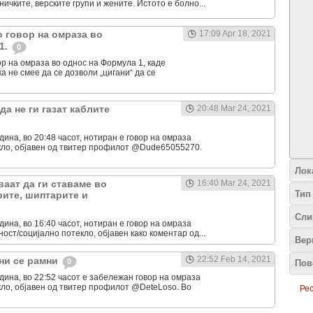
ичките, верските групи и жените. Истото е болно...
о говор на омраза во
17:09 Apr 18, 2021
1.
0
ор на омраза во однос на Формула 1, каде
а не смее да се дозволи „цигани“ да се
да не ги газат каблите
20:48 Mar 24, 2021
дина, во 20:48 часот, нотиран е говор на омраза
кло, објавен од твитер профилот @Dude65055270.
Лок
ваат да ги ставаме во
16:40 Mar 24, 2021
Тип
рите, шиптарите и
Сли
дина, во 16:40 часот, нотиран е говор на омраза
ост/социјално потекло, објавен како коментар од...
Вер
22:52 Feb 14, 2021
 ни се рамни
0
Пов
одина, во 22:52 часот е забележан говор на омраза
ло, објавен од твитер профилот @DeteLoso. Во
Рес