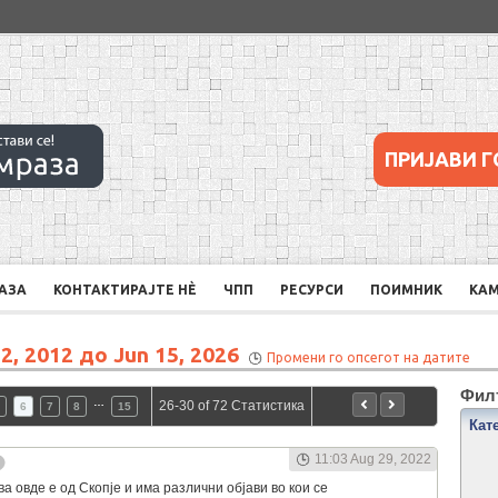
ПРИЈАВИ Г
РАЗА
КОНТАКТИРАЈТЕ НÈ
ЧПП
РЕСУРСИ
ПОИМНИК
КА
2, 2012 до Jun 15, 2026
Промени го опсегот на датите
Филт
…
26-30 of 72 Статистика
6
7
8
15
Кат
11:03 Aug 29, 2022
а овде е од Скопје и има различни објави во кои се