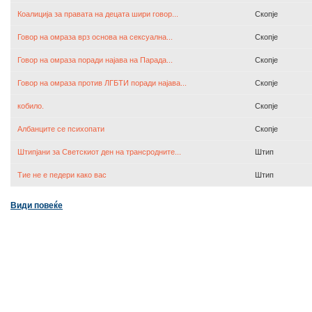
Коалиција за правата на децата шири говор...
Скопје
Говор на омраза врз основа на сексуална...
Скопје
Говор на омраза поради најава на Парада...
Скопје
Говор на омраза против ЛГБТИ поради најава...
Скопје
кобило.
Скопје
Албанците се психопати
Скопје
Штипјани за Светскиот ден на трансродните...
Штип
Тие не е педери како вас
Штип
Види повеќе