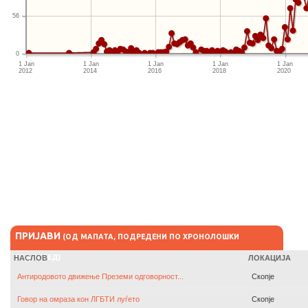
56
0
1 Jan

1 Jan

1 Jan

1 Jan

1 Jan

2012
2014
2016
2018
2020
ПРИЈАВИ
(ОД МАПАТА, ПОДРЕДЕНИ ПО ХРОНОЛОШКИ
РЕДОСЛЕД)
НАСЛОВ
ЛОКАЦИЈА
Антиродовото движење Преземи одговорност...
Скопје
Говор на омраза кон ЛГБТИ луѓето
Скопје