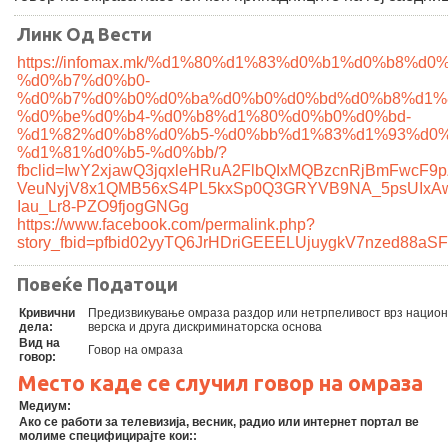
Линк Од Вести
https://infomax.mk/%d1%80%d1%83%d0%b1%d0%b8%d0%
%d0%b7%d0%b0-
%d0%b7%d0%b0%d0%ba%d0%b0%d0%bd%d0%b8%d1%
%d0%be%d0%b4-%d0%b8%d1%80%d0%b0%d0%bd-
%d1%82%d0%b8%d0%b5-%d0%bb%d1%83%d1%93%d0%
%d1%81%d0%b5-%d0%bb/?
fbclid=IwY2xjawQ3jqxleHRuA2FlbQIxMQBzcnRjBmFwcF
VeuNyjV8x1QMB56xS4PL5kxSp0Q3GRYVB9NA_5psUIxAw
Iau_Lr8-PZO9fjogGNGg
https://www.facebook.com/permalink.php?
story_fbid=pfbid02yyTQ6JrHDriGEEELUjuygkV7nzed88a
Повеќе Податоци
Кривични
Предизвикување омраза раздор или нетрпеливост врз нацио
дела:
верска и друга дискриминаторска основа
Вид на
Говор на омраза
говор:
Место каде се случил говор на омраза
Медиум:
Ако се работи за телевизија, весник, радио или интернет портал ве
молиме специфицирајте кои::