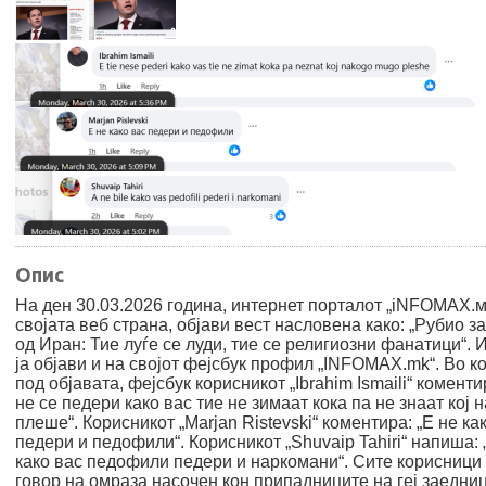
Опис
На ден 30.03.2026 година, интернет порталот „iNFOMAX.мк
својата веб страна, објави вест насловена како: „Рубио з
од Иран: Тие луѓе се луди, тие се религиозни фанатици“. 
ја објави и на својот фејсбук профил „INFOMAX.mk“. Во к
под објавата, фејсбук корисникот „Ibrahim Ismaili“ коменти
не се педери како вас тие не зимаат кока па не знаат кој н
плеше“. Корисникот „Marjan Ristevski“ коментира: „Е не ка
педери и педофили“. Корисникот „Shuvaip Tahiri“ напиша: 
како вас педофили педери и наркомани“. Сите корисници
говор на омраза насочен кон припадниците на геј заедниц