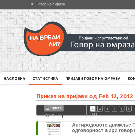
»
Говор на омраза
НАСЛОВНА
СТАТИСТИКА
ПРИЈАВИ ГОВОР НА ОМРАЗА
КО
Приказ на пријави од
Feb 12, 2012
Листа
1
2
3
4
5
6
Мапа
672
Антиродовото движење 
одговорност шири говор