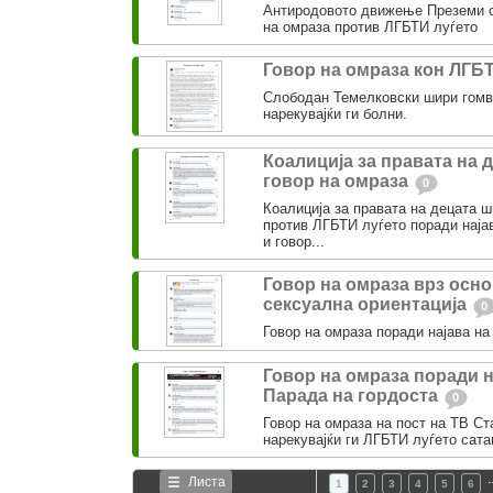
Антиродовото движење Преземи о
на омраза против ЛГБТИ луѓето
Говор на омраза кон ЛГБ
Слободан Темелковски шири гомв
нарекувајќи ги болни.
Коалиција за правата на 
говор на омраза
0
Коалиција за правата на децата 
против ЛГБТИ луѓето поради најав
и говор...
Говор на омраза врз осно
сексуална ориентација
0
Говор на омраза поради најава на
Говор на омраза поради н
Парада на гордоста
0
Говор на омраза на пост на ТВ Ст
нарекувајќи ги ЛГБТИ луѓето сата
Листа
1
2
3
4
5
6