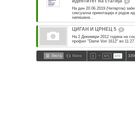
идентитет на статија
0
На ден 20.06.2019 (Четврток) заб
сексуална ориентација и родов иде
напишана...
ЦИГАН И ЦРНЕЦ 5
0
На 2 Декември 2012 година на с
профил "Dame Von 1612" во 11:27 
…
Листа
Мапа
335
1
671
672