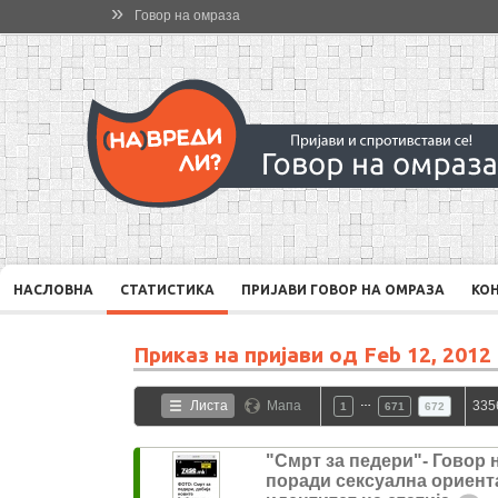
»
Говор на омраза
НАСЛОВНА
СТАТИСТИКА
ПРИЈАВИ ГОВОР НА ОМРАЗА
КО
Приказ на пријави од
Feb 12, 2012
…
Листа
Мапа
335
1
671
672
"Смрт за педери"- Говор 
поради сексуална ориент