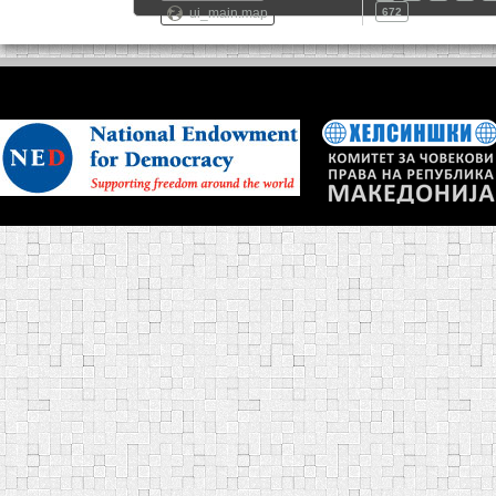
ui_main.map
672