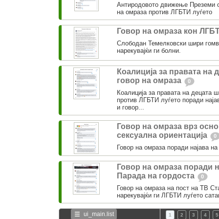
Антиродовото движење Преземи о
на омраза против ЛГБТИ луѓето
Говор на омраза кон ЛГБ
Слободан Темелковски шири гомв
нарекувајќи ги болни.
Коалиција за правата на 
говор на омраза
0
Коалиција за правата на децата 
против ЛГБТИ луѓето поради најав
и говор...
Говор на омраза врз осно
сексуална ориентација
0
Говор на омраза поради најава на
Говор на омраза поради н
Парада на гордоста
0
Говор на омраза на пост на ТВ Ст
нарекувајќи ги ЛГБТИ луѓето сата
ui_main.list
1
2
3
4
5