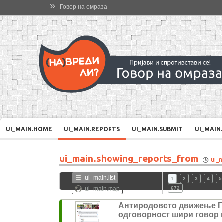
»
Говор на омраза
UI_MAIN.HOME
UI_MAIN.REPORTS
UI_MAIN.SUBMIT
UI_MAIN
ui_main.showing_reports_from
ui_
ui_main.list
1
2
3
4
5
ui_main.map
672
Антиродовото движење 
одговорност шири говор