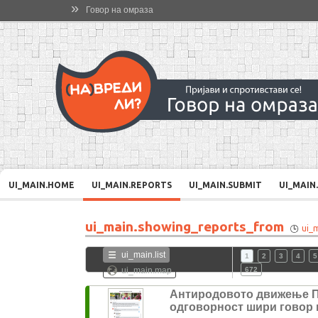
»
Говор на омраза
UI_MAIN.HOME
UI_MAIN.REPORTS
UI_MAIN.SUBMIT
UI_MAIN
ui_main.showing_reports_from
ui_
ui_main.list
1
2
3
4
5
ui_main.map
672
Антиродовото движење 
одговорност шири говор