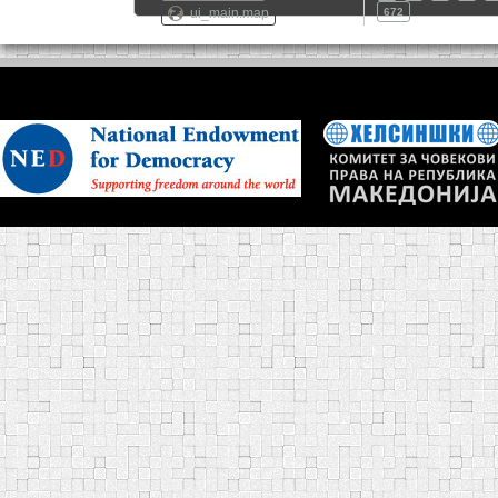
ui_main.map
672