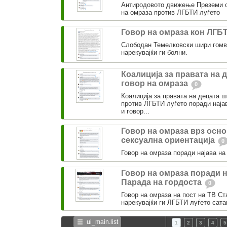
Антиродовото движење Преземи о
на омраза против ЛГБТИ луѓето
Говор на омраза кон ЛГБ
Слободан Темелковски шири гомв
нарекувајќи ги болни.
Коалиција за правата на 
говор на омраза
0
Коалиција за правата на децата 
против ЛГБТИ луѓето поради најав
и говор...
Говор на омраза врз осно
сексуална ориентација
0
Говор на омраза поради најава на
Говор на омраза поради н
Парада на гордоста
0
Говор на омраза на пост на ТВ Ст
нарекувајќи ги ЛГБТИ луѓето сата
ui_main.list
1
2
3
4
5