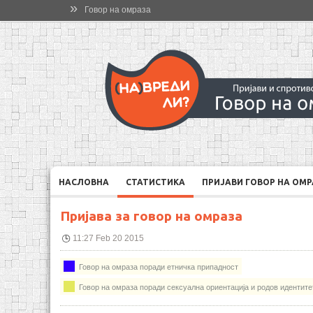
»
Говор на омраза
НАСЛОВНА
СТАТИСТИКА
ПРИЈАВИ ГОВОР НА ОМ
Пријава за говор на омраза
11:27 Feb 20 2015
Говор на омраза поради етничка припадност
Говор на омраза поради сексуална ориентација и родов идентите