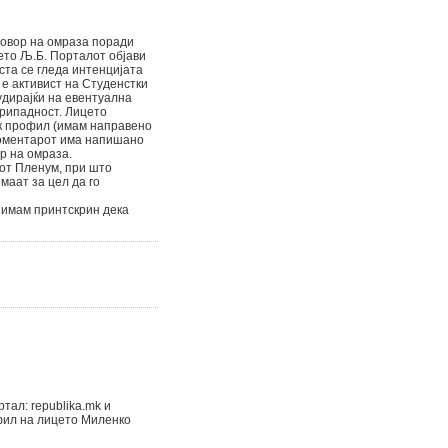
говор на омраза поради
ето Љ.Б. Порталот објави
та се гледа интенцијата
 е активист на Студенстки
удирајќи на евентуална
припадност. Лицето
ук профил (имам направено
 коментарот има напишано
р на омраза.
от Пленум, при што
маат за цел да го
о имам принтскрин дека
тал: republika.mk и
фил на лицето Миленко