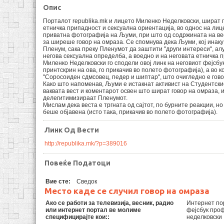
Опис
Порталот republika.mk и лицето Миленко Неделковски, шират 
етничка припадност и сексуална ориентација, во однос на лиц
приватна фотографија на Љуми, при што од содржината на вес
за ширеше говор на омраза. Се спомнува дека Љуми, кој инаку
Пленум, сака преку Пленумот да заштити "други интереси", ал
негова сексуална определба, а воедно и на неговата етничка 
Миленко Неделковски го сподели овој линк на неговиот фејсб
принтскрин на ова, го прикачив во полето фотографија), а во
"Соросоиден сдмсовец, педер и шиптар", што очигледно е гово
Како што напоменав, Љуми е истакнат активист на Студентски
ваквата вест и коментарот освен што шират говор на омраза, и
делегитимизираат Пленумот.
Мислам дека веста е тргната од сајтот, по бурните реакции, н
беше објавена (исто така, прикачив во полето фотографија).
Линк Од Вести
http://republika.mk/?p=389016
Повеќе Податоци
Вие сте:
Сведок
Место каде се случил говор на омраза
Ако се работи за телевизија, весник, радио
Интернет пор
или интернет портал ве молиме
фејсбук про
специфицирајте кои::
неделковски