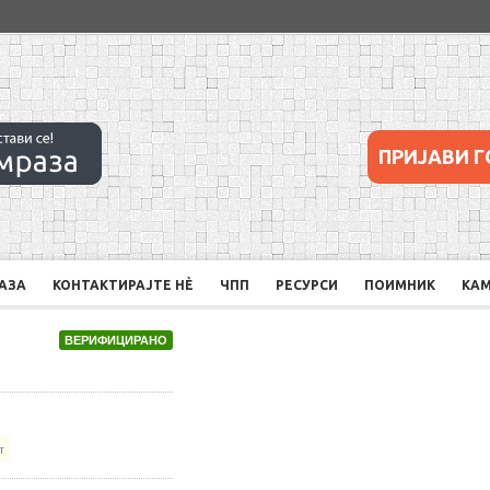
ПРИЈАВИ Г
РАЗА
КОНТАКТИРАЈТЕ НÈ
ЧПП
РЕСУРСИ
ПОИМНИК
КА
ВЕРИФИЦИРАНО
т