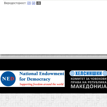
Веродостојност:
-1