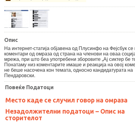
Опис
На интернет-статија објавена од Плусинфо на Фејсбук се 
коментари од омраза од страна на членови на оваа социј
мрежа, при што беа употребени зборовите „Ај сиктер бе т
Понатаму низ коментарите имаше и реакција на овој коме
не беше насочена кон темата, односно кандидатурата на
Пендаровски.
Повеќе Податоци
Место каде се случил говор на омраза
Незадолжителни податоци – Опис на
сторителот