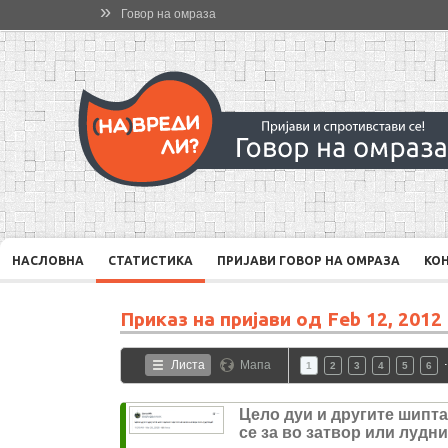
»
Говор на омраза
НАСЛОВНА
СТАТИСТИКА
ПРИЈАВИ ГОВОР НА ОМРАЗА
КО
Приказ на пријави од
Feb 12, 2012
Листа
Мапа
1
2
3
4
5
6
Цело дуи и другите шипт
се за во затвор или лудн