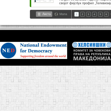
својот фејсбук профил „Телевизија 
Листа
Мапа
1
2
3
4
5
6