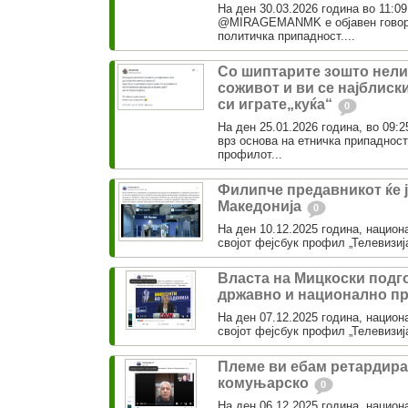
На ден 30.03.2026 година во 11:0
@MIRAGEMANMK е објавен говор н
политичка припадност....
Со шиптарите зошто нели 
соживот и ви се најблиск
си играте„куќа“
0
На ден 25.01.2026 година, во 09:2
врз основа на етничка припаднос
профилот...
Филипче предавникот ќе 
Македонија
0
На ден 10.12.2025 година, национа
својот фејсбук профил „Телевизија
Власта на Мицкоски подг
државно и национално п
На ден 07.12.2025 година, национа
својот фејсбук профил „Телевизија 
Племе ви ебам ретардир
комуњарско
0
На ден 06.12.2025 година, национа