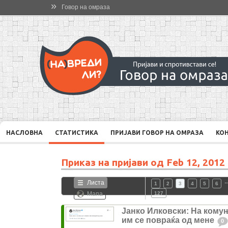
»
Говор на омраза
НАСЛОВНА
СТАТИСТИКА
ПРИЈАВИ ГОВОР НА ОМРАЗА
КО
Приказ на пријави од
Feb 12, 2012
Листа
1
2
3
4
5
6
Мапа
127
Јанко Илковски: На кому
им се повраќа од мене
0