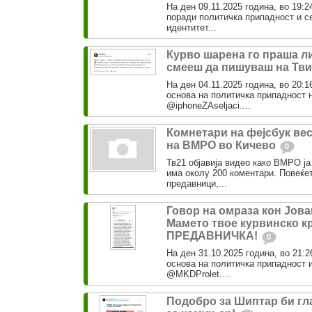
На ден 09.11.2025 година, во 19:2
поради политичка припадност и с
идентитет...
Курво шарена го праша л
смееш да пишуваш на Тв
На ден 04.11.2025 година, во 20:1
основа на политичка припадност
@iphoneZAseljaci....
Комнетари на фејсбук вес
на ВМРО во Кичево
0
Тв21 објавија видео како ВМРО ја
има околу 200 коментари. Повеќе
предавници,...
Говор на омраза кон Јова
Мамето твое курвинско кр
ПРЕДАВНИЧКА!
0
На ден 31.10.2025 година, во 21:2
основа на политичка припадност 
@MKDProlet....
Подобро за Шиптар би гл