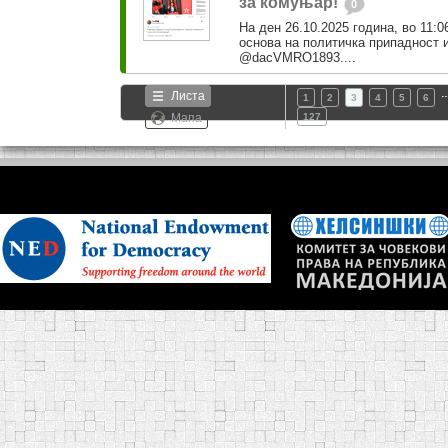
за комуњар!
0
На ден 26.10.2025 година, во 11:0
основа на политичка припадност 
@dacVMRO1893....
Листа
1
2
3
4
5
6
Мапа
127