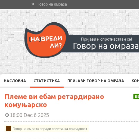
»
Говор на омраза
НАСЛОВНА
СТАТИСТИКА
ПРИЈАВИ ГОВОР НА ОМРАЗА
КО
Племе ви ебам ретардирано
В
комуњарско
18:00 Dec 6 2025
Говор на омраза поради политичка припадност