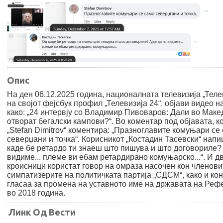
Опис
На ден 06.12.2025 година, националната телевизија „Телев
на својот фејсбук профил „Телевизија 24“, објави видео 
како: „24 интервју со Владимир Пивоваров: Дали во Макед
отворат бегалски кампови?“. Во коментар под објавата, к
„Stefan Dimitrov“ коментира: „Празноглавите комуњари се
северџани и точка“. Корисникот „Костадин Тасевски“ напи
каде бе ретардо ти знаеш што пишува и што договориле? 
видиме... племе ви ебам ретардирано комуњарско...“. И д
кроисници користат говор на омраза насочен кон членови
симпатизерите на политичката партија „СДСМ“, како и кон
гласаа за промена на уставното име на државата на Ре
во 2018 година.
Линк Од Вести