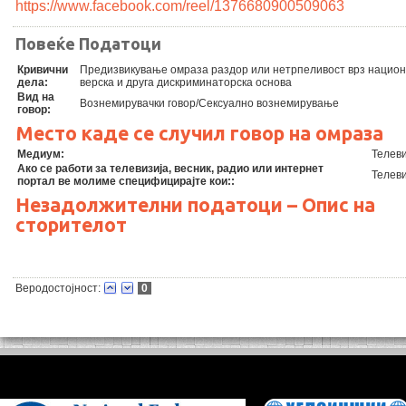
https://www.facebook.com/reel/1376680900509063
Повеќе Податоци
Кривични
Предизвикување омраза раздор или нетрпеливост врз нацио
дела:
верска и друга дискриминаторска основа
Вид на
Вознемирувачки говор/Сексуално вознемирување
говор:
Место каде се случил говор на омраза
Медиум:
Телеви
Ако се работи за телевизија, весник, радио или интернет
Телеви
портал ве молиме специфицирајте кои::
Незадолжителни податоци – Опис на
сторителот
Веродостојност:
0