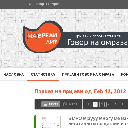
»
Говор на омраза
НАСЛОВНА
СТАТИСТИКА
ПРИЈАВИ ГОВОР НА ОМРАЗА
КО
Приказ на пријави од
Feb 12, 2012
Листа
Мапа
1
2
3
4
5
6
ВМРО мјаууу многу ме из
негативно и со цигани и 