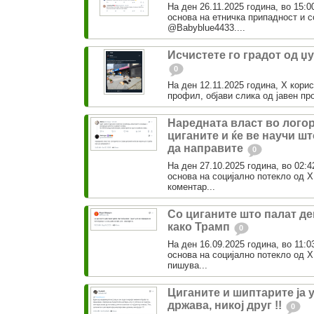
На ден 26.11.2025 година, во 15:0
основа на етничка припадност и 
@Babyblue4433....
Исчистете го градот од џ
0
На ден 12.11.2025 година, Х корис
профил, објави слика од јавен пр
Наредната власт во логор
циганите и ќе ве научи шт
да направите
0
На ден 27.10.2025 година, во 02:4
основа на социјално потекло од
коментар...
Со циганите што палат д
како Трамп
0
На ден 16.09.2025 година, во 11:0
основа на социјално потекло од
пишува...
Циганите и шиптарите ја 
држава, никој друг !!
0