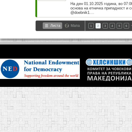
На ден 01.10.2025 година, во 07:0
основа на етничка припадност и 
@doebnik1....
Листа
Мапа
1
2
3
4
5
6