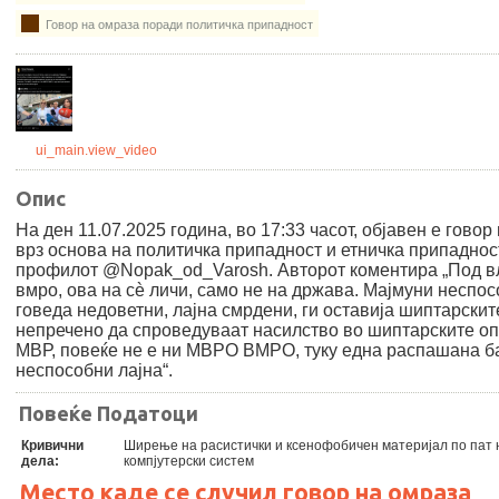
Говор на омраза поради политичка припадност
ui_main.view_video
Опис
На ден 11.07.2025 година, во 17:33 часот, објавен е говор
врз основа на политичка припадност и етничка припадност
профилот @Nopak_od_Varosh. Авторот коментира „Под в
вмро, ова на сè личи, само не на држава. Мајмуни неспос
говеда недоветни, лајна смрдени, ги оставија шиптарски
непречено да спроведуваат насилство во шиптарските о
МВР, повеќе не е ни МВРО ВМРО, туку една распашана б
неспособни лајна“.
Повеќе Податоци
Кривични
Ширење на расистички и ксенофобичен материјал по пат 
дела:
компјутерски систем
Место каде се случил говор на омраза