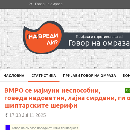
»
Говор на омраза
НАСЛОВНА
СТАТИСТИКА
ПРИЈАВИ ГОВОР НА ОМРАЗА
КО
ВМРО се мајмуни неспособни,
В
говеда недоветни, лајна смрдени, ги 
шиптарските шерифи
17:33 Jul 11 2025
Говор на омраза поради етничка припадност