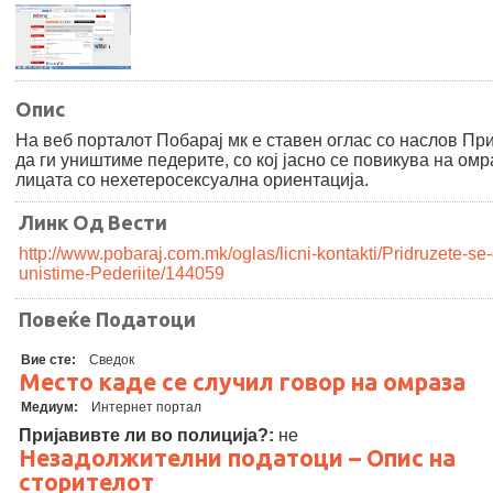
Опис
На веб порталот Побарај мк е ставен оглас со наслов Пр
да ги уништиме педерите, со кој јасно се повикува на омр
лицата со нехетеросексуална ориентација.
Линк Од Вести
http://www.pobaraj.com.mk/oglas/licni-kontakti/Pridruzete-se-
unistime-Pederiite/144059
Повеќе Податоци
Вие сте:
Сведок
Место каде се случил говор на омраза
Медиум:
Интернет портал
Пријавивте ли во полиција?:
не
Незадолжителни податоци – Опис на
сторителот