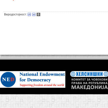
Веродостојност:
0