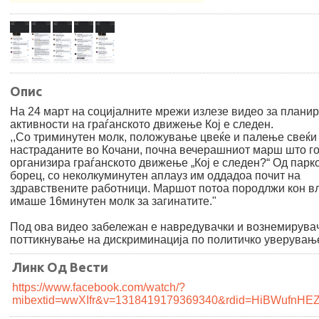
Опис
На 24 март на социјалните мрежи излезе видео за плани
активности на граѓанското движење Кој е следен.
,,Со триминутен молк, положување цвеќе и палење свеќи
настраданите во Кочани, почна вечерашниот марш што г
организира граѓанското движење „Кој е следен?“ Од парк
борец, со неколкуминутен аплауз им оддадоа почит на
здравствените работници. Маршот потоа породлжи кон в
имаше 16минутен молк за загинатите."
Под ова видео забележан е навредувачки и вознемирувач
поттикнување на дискриминација по политичко уверувањ
Линк Од Вести
https://www.facebook.com/watch/?
mibextid=wwXIfr&v=1318419179369340&rdid=HiBWufnHEZ