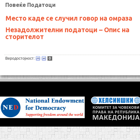
Повеќе Податоци
Место каде се случил говор на омраза
Незадолжителни податоци – Опис на
сторителот
Веродостојност:
0