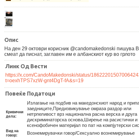
Опис
На ден 29 октоври корисник @candomakedonski пишува 
смеат да писнат, заглавен им е албанскиот кур во грлото
Линк Од Вести
https://x.com/CandoMakedonski/status/1862220150700642
t=oexhTPS7xzW-gnt4DgT-fA&s=19
Повеќе Податоци
Излагање на подбив на македонскиот народ и прип
заедниците,Предизвикување омраза раздор или
Кривични
нетрпеливост врз национална расна верска и друга
дела:
дискриминаторска основа,Ширење на расистички и
ксенофобичен материјал по пат на компјутерски си
Вид на
Вознемирувачки говор/Сексуално вознемирување
говор: