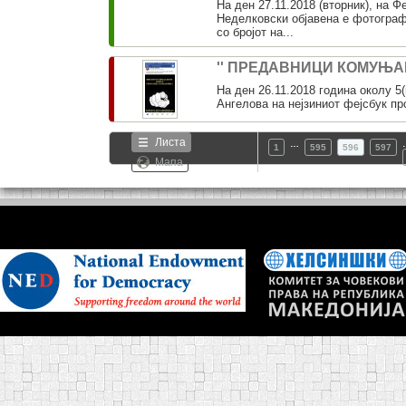
На ден 27.11.2018 (вторник), на 
Неделковски објавена е фотограф
со бројот на...
'' ПРЕДАВНИЦИ КОМУЊА
На ден 26.11.2018 година околу 5
Ангелова на нејзиниот фејсбук про
Листа
…
1
595
596
597
Мапа