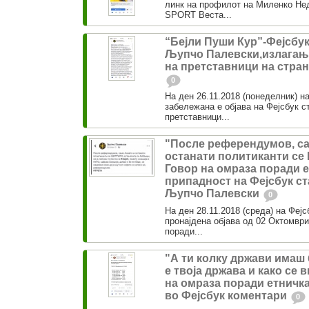
линк на профилот на Миленко Не
SPORT Веста...
“Бејли Пуши Кур”-Фејсбук
Љупчо Палевски,излагањ
на претставници на стран
0
На ден 26.11.2018 (понеделник) 
забележана е објава на Фејсбук с
претставници...
"После референдумов, с
останати политиканти с
Говор на омраза поради 
припадност на Фејсбук ст
Љупчо Палевски
0
На ден 28.11.2018 (среда) на Фе
пронајдена објава од 02 Октомври
поради...
"А ти колку држави имаш б
е твоја држава и како се ви
на омраза поради етничк
во Фејсбук коментари
0