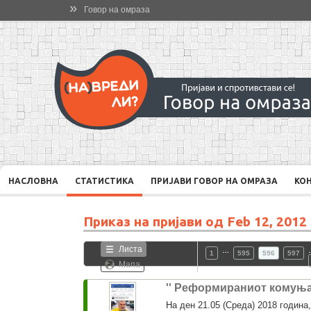
»
Говор на омраза
НАСЛОВНА
СТАТИСТИКА
ПРИЈАВИ ГОВОР НА ОМРАЗА
КО
Приказ на пријави од
Feb 12, 2012
Листа
…
1
595
596
597
Мапа
'' Реформираниот комуња
На ден 21.05 (Среда) 2018 годин