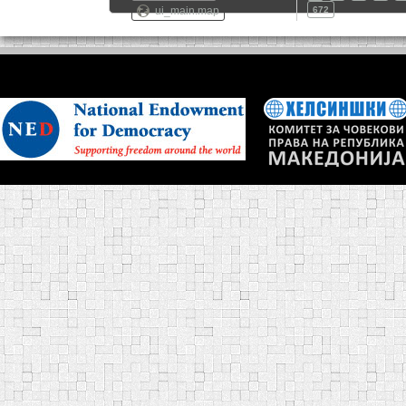
ui_main.map
672