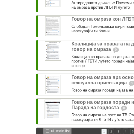
Антиродовото движење Преземи о
на омраза против ЛГБТИ луѓето
Говор на омраза кон ЛГБ
Слободан Темелковски шири гомв
нарекувајќи ги болни.
Коалиција за правата на 
говор на омраза
0
Коалиција за правата на децата 
против ЛГБТИ луѓето поради најав
и говор...
Говор на омраза врз осно
сексуална ориентација
0
Говор на омраза поради најава на
Говор на омраза поради н
Парада на гордоста
0
Говор на омраза на пост на ТВ Ст
нарекувајќи ги ЛГБТИ луѓето сата
ui_main.list
1
2
3
4
5