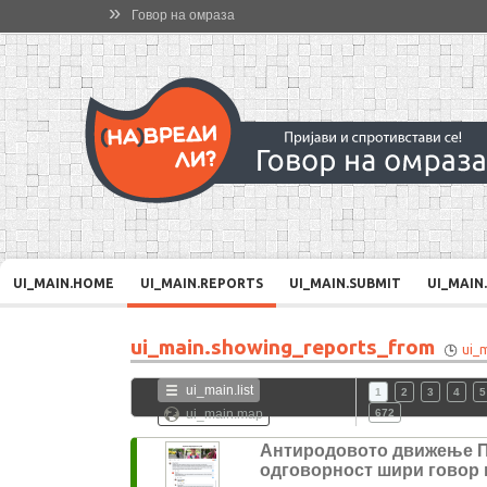
»
Говор на омраза
UI_MAIN.HOME
UI_MAIN.REPORTS
UI_MAIN.SUBMIT
UI_MAIN
ui_main.showing_reports_from
ui_
ui_main.list
1
2
3
4
5
ui_main.map
672
Антиродовото движење 
одговорност шири говор