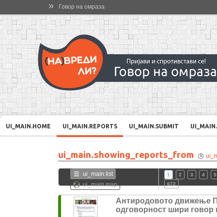
»
Говор на омраза
UI_MAIN.HOME
UI_MAIN.REPORTS
UI_MAIN.SUBMIT
UI_MAIN
ui_main.showing_reports_from
ui_
ui_main.list
1
2
3
4
5
ui_main.map
672
Антиродовото движење 
одговорност шири говор