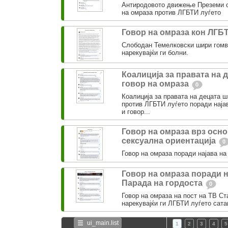
Антиродовото движење Преземи о
на омраза против ЛГБТИ луѓето
Говор на омраза кон ЛГБ
Слободан Темелковски шири гомв
нарекувајќи ги болни.
Коалиција за правата на 
говор на омраза
0
Коалиција за правата на децата 
против ЛГБТИ луѓето поради најав
и говор...
Говор на омраза врз осно
сексуална ориентација
0
Говор на омраза поради најава на
Говор на омраза поради н
Парада на гордоста
0
Говор на омраза на пост на ТВ Ст
нарекувајќи ги ЛГБТИ луѓето сата
ui_main.list
1
2
3
4
5