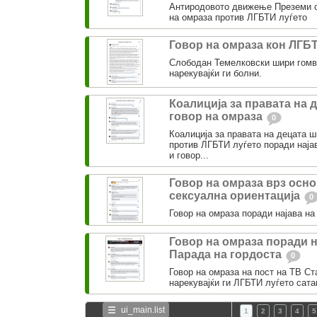
Антиродовото движење Преземи о
на омраза против ЛГБТИ луѓето
Говор на омраза кон ЛГБ
Слободан Темелковски шири гомв
нарекувајќи ги болни.
Коалиција за правата на 
говор на омраза
0
Коалиција за правата на децата 
против ЛГБТИ луѓето поради најав
и говор...
Говор на омраза врз осно
сексуална ориентација
0
Говор на омраза поради најава на
Говор на омраза поради н
Парада на гордоста
0
Говор на омраза на пост на ТВ Ст
нарекувајќи ги ЛГБТИ луѓето сата
ui_main.list
1
2
3
4
5