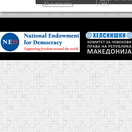
ui_main.map
672