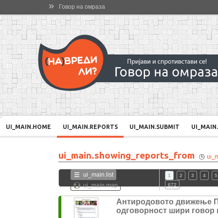
»
Говор на омраза
UI_MAIN.HOME
UI_MAIN.REPORTS
UI_MAIN.SUBMIT
UI_MAIN
ui_main.showing_reports_from
ui_
ui_main.list
1
2
3
4
5
ui_main.map
672
Антиродовото движење 
одговорност шири говор