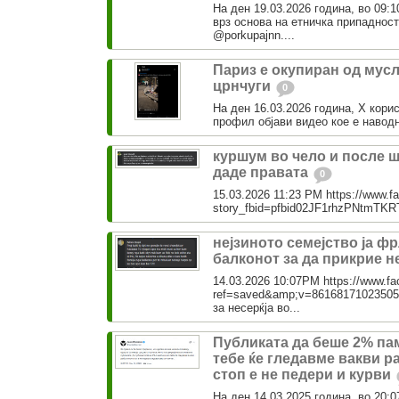
На ден 19.03.2026 година, во 09:1
врз основа на етничка припаднос
@porkupajnn....
Париз е окупиран од мус
црнчуги
0
На ден 16.03.2026 година, Х корис
профил објави видео кое е наводно
куршум во чело и после ш
даде правата
0
15.03.2026 11:23 PM https://www.f
story_fbid=pfbid02JF1rhzPNtmTK
нејзиното семејство ја ф
балконот за да прикрие н
14.03.2026 10:07PM https://www.f
ref=saved&amp;v=861681710235051
за несерќја во...
Публиката да беше 2% па
тебе ќе гледавме вакви р
стоп е не педери и курви
На ден 14.03.2025 година, во 20:0