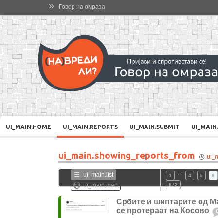
»
Говор на омраза
UI_MAIN.HOME
UI_MAIN.REPORTS
UI_MAIN.SUBMIT
UI_MAIN
ui_main.showing_reports_from
ui_
…
ui_main.list
1
4
5
6
ui_main.map
672
Србите и шиптарите од М
се протераат на Косово