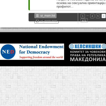
основа на сексуална ориентација 
профилот...
…
ui_main.list
1
4
5
6
ui_main.map
672