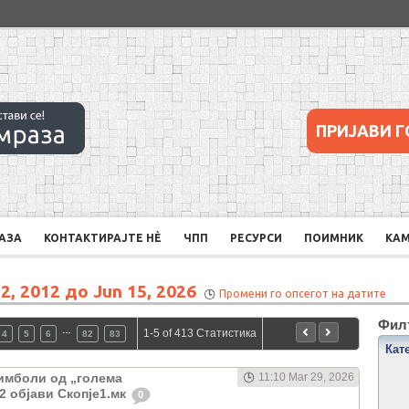
ПРИЈАВИ Г
РАЗА
КОНТАКТИРАЈТЕ НÈ
ЧПП
РЕСУРСИ
ПОИМНИК
КА
2, 2012 до Jun 15, 2026
Промени го опсегот на датите
Филт
…
1-5 of 413 Статистика
4
5
6
82
83
Кат
симболи од „голема
11:10 Mar 29, 2026
2 објави Скопје1.мк
0