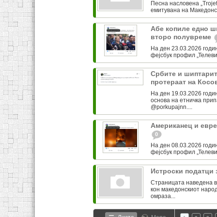
Песна насловена „Trojet
емитувана на Македонск
Абе копиле едно ш
второ полувреме
На ден 23.03.2026 годин
фејсбук профил „Телевизи
Србите и шиптарит
протераат на Кос
На ден 19.03.2026 годин
основа на етничка прип
@porkupajnn....
Американец и евре
0
На ден 08.03.2026 годин
фејсбук профил „Телевиз
Истроски податци 
Страницата наведена в
кон македонскиот наро
омраза...