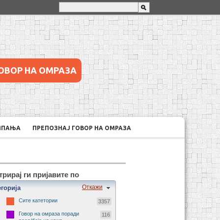
ОВОР НА ОМРАЗА
МПАЊА
ПРЕПОЗНАЈ ГОВОР НА ОМРАЗА
рирај ги пријавите по
Откажи
егорија
Сите катетории
3357
Говор на омраза поради
116