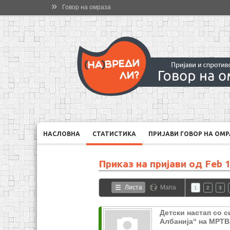
»
Говор на омраза
НАСЛОВНА
СТАТИСТИКА
ПРИЈАВИ ГОВОР НА ОМ
Приказ на пријави од
Feb 1
Листа
Мапа
1
2
3
Детски настап со 
Албанија“ на МРТВ