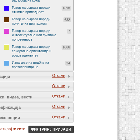
раса/боја на кожа
Говор на омраза поради
1690
етничка припадност
Говор на омраза поради
632
политичка припадност
Говор на омраза поради
7
интелектуална или физичка
попреченост
Говор на омраза поради
1066
сексуална ориентација и
родов идентитет
Излагање на подбив на
24
претставници на
меѓународни организации
Откажи
ација
Излагање на подбив на
29
претставници на странски
Откажи
држави
Говор на омраза поради
90
Откажи
ки, видеа, вести
религија и религиско
уверување
Откажи
ификација
Говор на омраза поради
72
социјално потекло
Откажи
еќе опции
Говор на омраза поради пол
229
и род
етирај ги сите
ФИЛТРИРЈ ПРИЈАВИ
Говор на омраза на спортски
5
натпревар