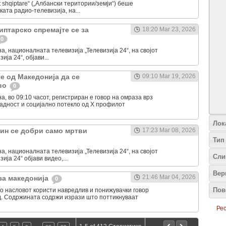
 shqiptare“ („Албански територии/земји“) беше
ата радио-телевизија, на...
иптарско спремајте се за
18:20 Mar 23, 2026
0
а, националната телевизија „Телевизија 24“, на својот
ја 24“, објави...
е од Македонија да се
09:10 Mar 19, 2026
ово
0
а, во 09:10 часот, регистриран е говор на омраза врз
адност и социјално потекло од Х профилот
Лок
ин се добри само мртви
17:23 Mar 08, 2026
Тип
а, националната телевизија „Телевизија 24“, на својот
Сли
ија 24“ објави видео,...
Вер
21:46 Mar 04, 2026
за македонија
0
Пов
о насловот користи навредлив и понижувачки говор
д. Содржината содржи изрази што поттикнуваат
Рес
…