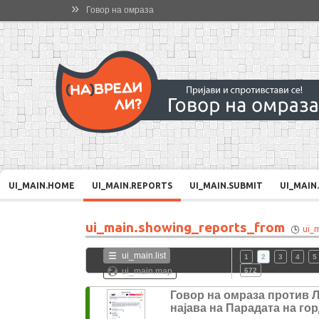
»
Говор на омраза
UI_MAIN.HOME
UI_MAIN.REPORTS
UI_MAIN.SUBMIT
UI_MAIN
ui_main.showing_reports_from
ui_
ui_main.list
1
2
3
4
5
ui_main.map
672
Говор на омраза против 
најава на Парадата на го