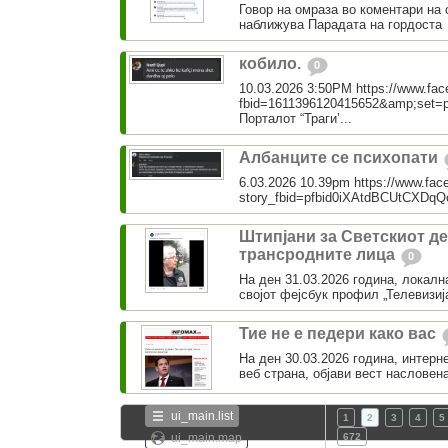
Говор на омраза во коментари на 
наближува Парадата на гордоста
кобило.
0
10.03.2026 3:50PM https://www.fa
fbid=1611396120415652&amp;set=
Порталот “Траги’...
Албанците се психопати
6.03.2026 10.39pm https://www.fac
story_fbid=pfbid0iXAtdBCUtCX
Штипјани за Светскиот де
трансродните лица
0
На ден 31.03.2026 година, локална
својот фејсбук профил „Телевизија
Тие не е педери како вас
На ден 30.03.2026 година, интерн
веб страна, објави вест насловена
ui_main.list
1
2
3
4
5
ui_main.map
672