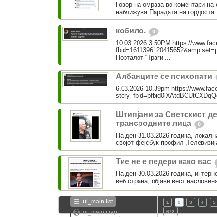
Говор на омраза во коментари на 
наближува Парадата на гордоста
кобило.
0
10.03.2026 3:50PM https://www.fa
fbid=1611396120415652&amp;set=
Порталот “Траги’...
Албанците се психопати
6.03.2026 10.39pm https://www.fac
story_fbid=pfbid0iXAtdBCUtCX
Штипјани за Светскиот де
трансродните лица
0
На ден 31.03.2026 година, локална
својот фејсбук профил „Телевизија
Тие не е педери како вас
На ден 30.03.2026 година, интерн
веб страна, објави вест насловена
ui_main.list
1
2
3
4
5
ui_main.map
672