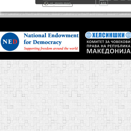
ui_main.map
672