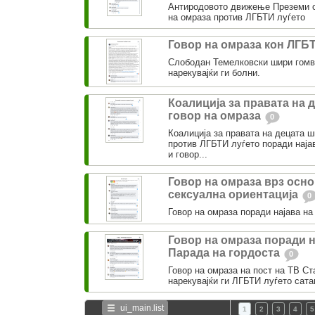
Антиродовото движење Преземи о
на омраза против ЛГБТИ луѓето
Говор на омраза кон ЛГБ
Слободан Темелковски шири гомв
нарекувајќи ги болни.
Коалиција за правата на 
говор на омраза
0
Коалиција за правата на децата 
против ЛГБТИ луѓето поради најав
и говор...
Говор на омраза врз осно
сексуална ориентација
0
Говор на омраза поради најава на
Говор на омраза поради н
Парада на гордоста
0
Говор на омраза на пост на ТВ Ст
нарекувајќи ги ЛГБТИ луѓето сата
ui_main.list
1
2
3
4
5