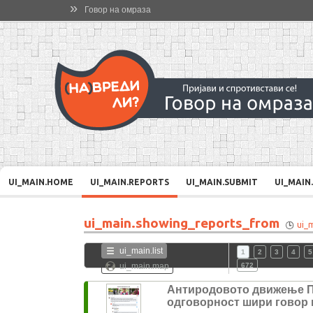
»
Говор на омраза
UI_MAIN.HOME
UI_MAIN.REPORTS
UI_MAIN.SUBMIT
UI_MAIN
ui_main.showing_reports_from
ui_
ui_main.list
1
2
3
4
5
ui_main.map
672
Антиродовото движење 
одговорност шири говор