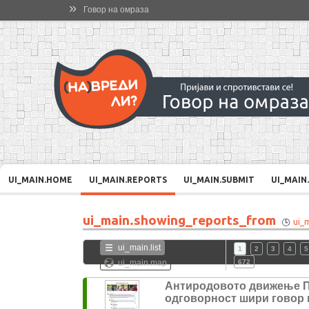
»
Говор на омраза
UI_MAIN.HOME
UI_MAIN.REPORTS
UI_MAIN.SUBMIT
UI_MAIN
ui_main.showing_reports_from
ui_
ui_main.list
1
2
3
4
5
ui_main.map
672
Антиродовото движење 
одговорност шири говор