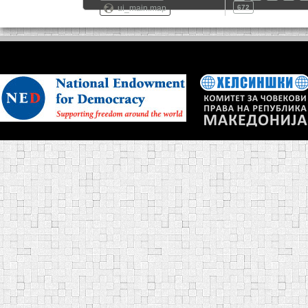
ui_main.map
672