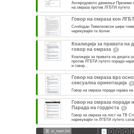
Антиродовото движење Преземи о
на омраза против ЛГБТИ луѓето
Говор на омраза кон ЛГБ
Слободан Темелковски шири гомв
нарекувајќи ги болни.
Коалиција за правата на 
говор на омраза
0
Коалиција за правата на децата 
против ЛГБТИ луѓето поради најав
и говор...
Говор на омраза врз осно
сексуална ориентација
0
Говор на омраза поради најава на
Говор на омраза поради н
Парада на гордоста
0
Говор на омраза на пост на ТВ Ст
нарекувајќи ги ЛГБТИ луѓето сата
ui_main.list
1
2
3
4
5