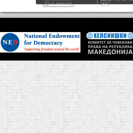
ui_main.map
672