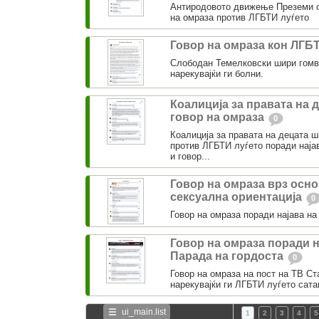
Антиродовото движење Преземи о
на омраза против ЛГБТИ луѓето
Говор на омраза кон ЛГБ
Слободан Темелковски шири гомв
нарекувајќи ги болни.
Коалиција за правата на 
говор на омраза
0
Коалиција за правата на децата 
против ЛГБТИ луѓето поради најав
и говор...
Говор на омраза врз осно
сексуална ориентација
0
Говор на омраза поради најава на
Говор на омраза поради н
Парада на гордоста
0
Говор на омраза на пост на ТВ Ст
нарекувајќи ги ЛГБТИ луѓето сата
ui_main.list
1
2
3
4
5