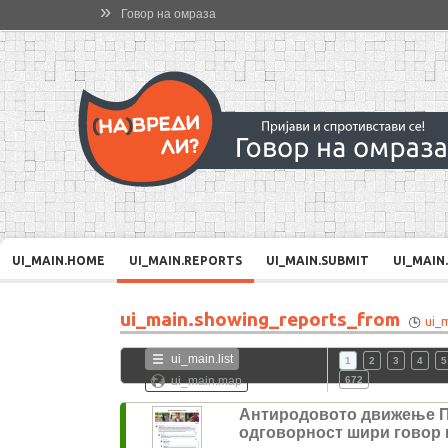
»
Говор на омраза
UI_MAIN.HOME
UI_MAIN.REPORTS
UI_MAIN.SUBMIT
UI_MAIN
ui_main.showing_reports_from
ui_
ui_main.list
1
2
3
4
5
ui_main.map
672
Антиродовото движење 
одговорност шири говор