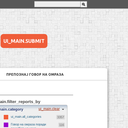
UI_MAIN.SUBMIT
ПРЕПОЗНАЈ ГОВОР НА ОМРАЗА
ain.filter_reports_by
ui_main.clear
main.category
ui_main.all_categories
3357
Говор на омраза поради
116