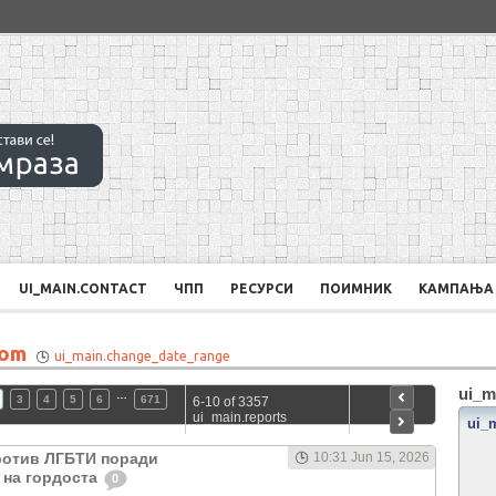
UI_MAIN.CONTACT
ЧПП
РЕСУРСИ
ПОИМНИК
КАМПАЊА
rom
ui_main.change_date_range
ui_m
…
3
4
5
6
671
6-10 of 3357
ui_main.reports
ui_
ротив ЛГБТИ поради
10:31 Jun 15, 2026
а на гордоста
0