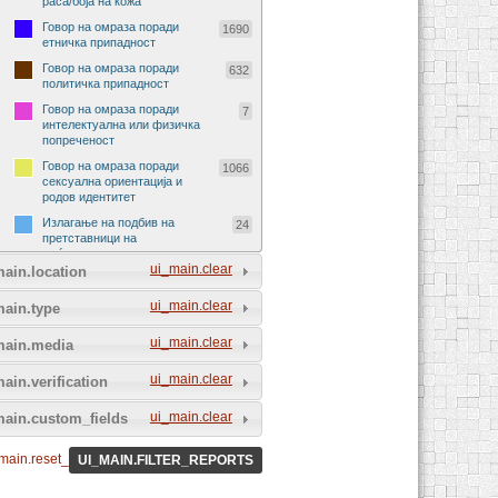
раса/боја на кожа
Говор на омраза поради
1690
етничка припадност
Говор на омраза поради
632
политичка припадност
Говор на омраза поради
7
интелектуална или физичка
попреченост
Говор на омраза поради
1066
сексуална ориентација и
родов идентитет
p;id=61582517087670...
Излагање на подбив на
24
претставници на
меѓународни организации
ui_main.clear
ain.location
Излагање на подбив на
29
претставници на странски
ui_main.clear
main.type
држави
Говор на омраза поради
90
ui_main.clear
main.media
религија и религиско
уверување
ui_main.clear
ain.verification
Говор на омраза поради
72
социјално потекло
ui_main.clear
main.custom_fields
Говор на омраза поради пол
229
и род
main.reset_all_filters
UI_MAIN.FILTER_REPORTS
Говор на омраза на спортски
5
натпревар