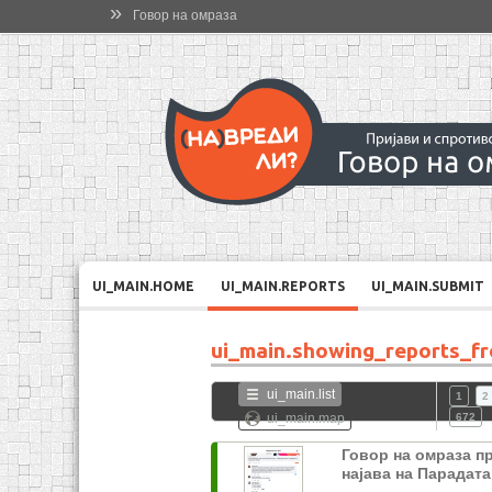
»
Говор на омраза
UI_MAIN.HOME
UI_MAIN.REPORTS
UI_MAIN.SUBMIT
ui_main.showing_reports_f
ui_main.list
1
2
ui_main.map
672
Говор на омраза п
најава на Парадат