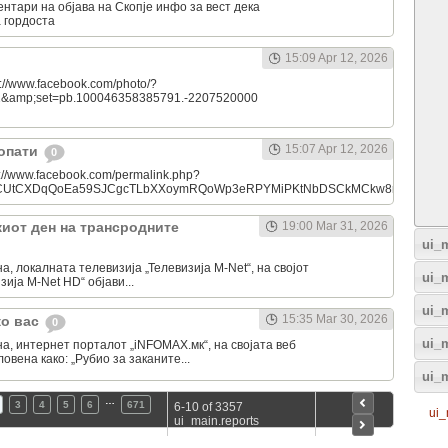
ентари на објава на Скопје инфо за вест дека
 гордоста
15:09 Apr 12, 2026
://www.facebook.com/photo/?
2&amp;set=pb.100046358385791.-2207520000
15:07 Apr 12, 2026
хопати
0
://www.facebook.com/permalink.php?
tdBCUtCXDqQoEa59SJCgcTLbXXoymRQoWp3eRPYMiPKtNbDSCkMCkw8royC1yl&am
киот ден на трансродните
19:00 Mar 31, 2026
ui_m
а, локалната телевизија „Телевизија M-Net“, на својот
ui_
ија M-Net HD“ објави...
ui_
15:35 Mar 30, 2026
ко вас
0
ui_m
на, интернет порталот „iNFOMAX.мк“, на својата веб
ловена како: „Рубио за заканите...
ui_
…
3
4
5
6
671
6-10 of 3357
ui_
ui_main.reports