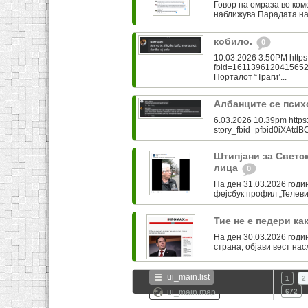
Говор на омраза во ком
наближува Парадата на
кобило.
0
10.03.2026 3:50PM https
fbid=161139612041565
Порталот “Траги’...
Албанците се пси
6.03.2026 10.39pm https
story_fbid=pfbid0iXA
Штипјани за Светс
лица
0
На ден 31.03.2026 годин
фејсбук профил „Телевиз
Тие не е педери ка
На ден 30.03.2026 годи
страна, објави вест нас
ui_main.list
1
2
ui_main.map
672