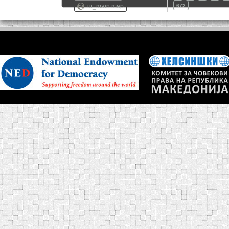
ui_main.map
672