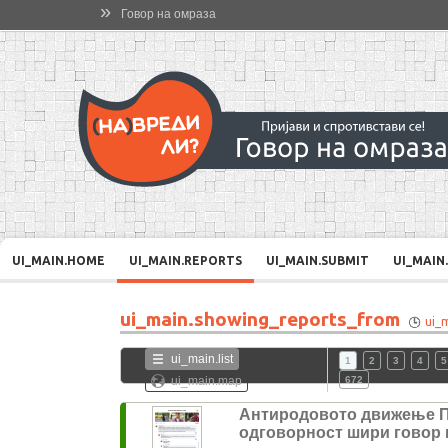
»
Говор на омраза
UI_MAIN.HOME
UI_MAIN.REPORTS
UI_MAIN.SUBMIT
UI_MAIN
ui_main.showing_reports_from
ui_
ui_main.list
1
2
3
4
5
ui_main.map
672
Антиродовото движење 
одговорност шири говор