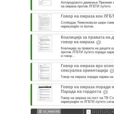
Антиродовото движење Преземи о
на омраза против ЛГБТИ луѓето
Говор на омраза кон ЛГБ
Слободан Темелковски шири гомв
нарекувајќи ги болни.
Коалиција за правата на 
говор на омраза
0
Коалиција за правата на децата 
против ЛГБТИ луѓето поради најав
и говор...
Говор на омраза врз осно
сексуална ориентација
0
Говор на омраза поради најава на
Говор на омраза поради н
Парада на гордоста
0
Говор на омраза на пост на ТВ Ст
нарекувајќи ги ЛГБТИ луѓето сата
ui_main.list
1
2
3
4
5