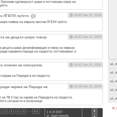
Преземи одговорност шири и поттикнува говор на
уѓето
10:45 Jun 15, 2026
он ЛГБТИ луѓето
0
шири гомвор на омраза против ЛГБТИ луѓето
ата на децата шири говор
10:43 Jun 15, 2026
на децата шири дезинформации и говор на омраза
ради најавена парада на гордоста; поттикнуваат и
ui_m
рз основа на сексуална
10:42 Jun 15, 2026
ui_
 најава на Парадата на гордоста
ui_
ради најава на Парада на
10:39 Jun 15, 2026
ui_m
т на ТВ Стар за најава на Парадата на гордоста,
ui_
уѓето сатанисти и болесници
ui_
…
3
4
5
6
671
1-5 of 3357
ui_main.reports