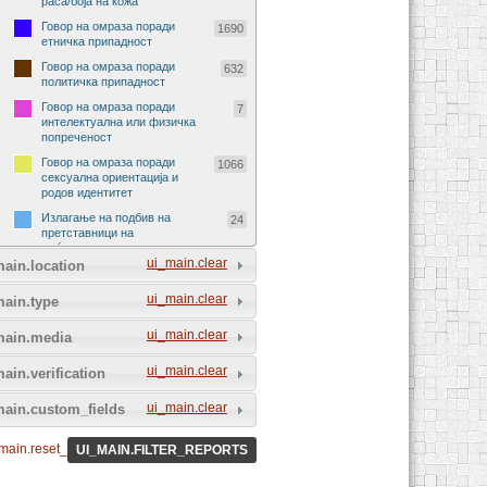
раса/боја на кожа
Говор на омраза поради
1690
етничка припадност
Говор на омраза поради
632
политичка припадност
Говор на омраза поради
7
интелектуална или физичка
попреченост
Говор на омраза поради
1066
сексуална ориентација и
родов идентитет
Излагање на подбив на
24
претставници на
меѓународни организации
ui_main.clear
ain.location
Излагање на подбив на
29
претставници на странски
ui_main.clear
main.type
држави
Говор на омраза поради
90
ui_main.clear
main.media
религија и религиско
уверување
ui_main.clear
ain.verification
Говор на омраза поради
72
социјално потекло
ui_main.clear
main.custom_fields
Говор на омраза поради пол
229
и род
main.reset_all_filters
UI_MAIN.FILTER_REPORTS
Говор на омраза на спортски
5
натпревар