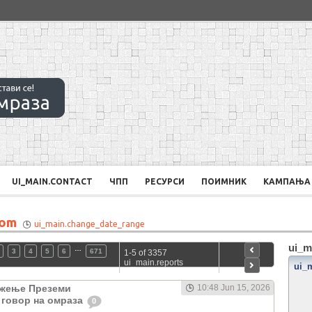
UI_MAIN.CONTACT
ЧПП
РЕСУРСИ
ПОИМНИК
КАМПАЊА
rom
ui_main.change_date_range
ui_m
…
3
4
5
6
671
1-5 of 3357
ui_main.reports
ui_
жење Преземи
10:48 Jun 15, 2026
 говор на омраза
0