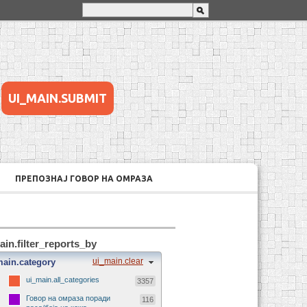
UI_MAIN.SUBMIT
ПРЕПОЗНАЈ ГОВОР НА ОМРАЗА
ain.filter_reports_by
ui_main.clear
main.category
ui_main.all_categories
3357
Говор на омраза поради
116