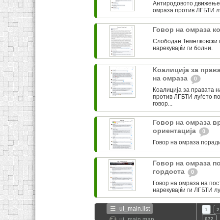
Антиродовото движење 
омраза против ЛГБТИ л
Говор на омраза к
Слободан Темелковски 
нарекувајќи ги болни.
Коалиција за прав
на омраза
0
Коалиција за правата 
против ЛГБТИ луѓето по
говор...
Говор на омраза в
ориентација
0
Говор на омраза поради
Говор на омраза по
гордоста
0
Говор на омраза на пос
нарекувајќи ги ЛГБТИ л
ui_main.list
1
2
ui_main.map
672