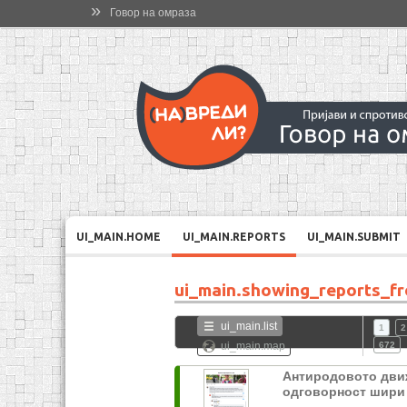
»
Говор на омраза
UI_MAIN.HOME
UI_MAIN.REPORTS
UI_MAIN.SUBMIT
ui_main.showing_reports_f
ui_main.list
1
2
ui_main.map
672
Антиродовото дви
одговорност шири