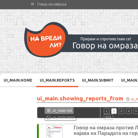
»
Говор на омраза
UI_MAIN.HOME
UI_MAIN.REPORTS
UI_MAIN.SUBMIT
UI_MAIN
ui_main.showing_reports_from
ui_
ui_main.list
1
2
3
4
5
ui_main.map
672
Говор на омраза против 
најава на Парадата на го