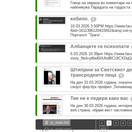
Говор на омраза во коментари на 
наближува Парадата на гордоста
кобило.
0
10.03.2026 3:50PM https://www.fa
fbid=1611396120415652&amp;set=
Порталот “Траги’...
Албанците се психопати
6.03.2026 10.39pm https://www.fac
story_fbid=pfbid0iXAtdBCUtCX
Штипјани за Светскиот де
трансродните лица
0
На ден 31.03.2026 година, локална
својот фејсбук профил „Телевизија
Тие не е педери како вас
На ден 30.03.2026 година, интерн
веб страна, објави вест насловена
ui_main.list
1
2
3
4
5
ui_main.map
672