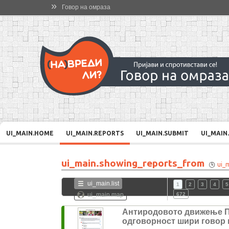
»
Говор на омраза
UI_MAIN.HOME
UI_MAIN.REPORTS
UI_MAIN.SUBMIT
UI_MAIN
ui_main.showing_reports_from
ui_
ui_main.list
1
2
3
4
5
ui_main.map
672
Антиродовото движење 
одговорност шири говор