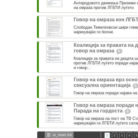
Антиродовото движење Преземи о
на омраза против ЛГБТИ луѓето
Говор на омраза кон ЛГБ
Слободан Темелковски шири гомв
нарекувајќи ги болни.
Коалиција за правата на 
говор на омраза
0
Коалиција за правата на децата 
против ЛГБТИ луѓето поради најав
и говор...
Говор на омраза врз осно
сексуална ориентација
0
Говор на омраза поради најава на
Говор на омраза поради н
Парада на гордоста
0
Говор на омраза на пост на ТВ Ст
нарекувајќи ги ЛГБТИ луѓето сата
ui_main.list
1
2
3
4
5