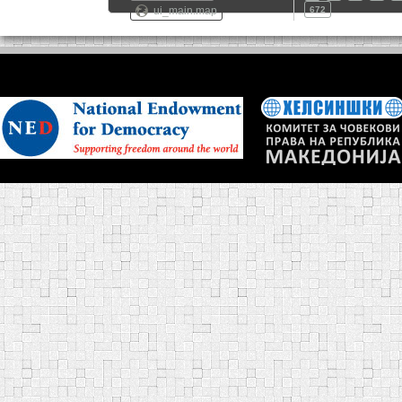
ui_main.map
672