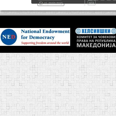
ui_main.map
672