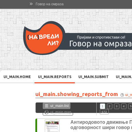
»
Говор на омраза
UI_MAIN.HOME
UI_MAIN.REPORTS
UI_MAIN.SUBMIT
UI_MAIN
ui_main.showing_reports_from
ui_
ui_main.list
1
2
3
4
5
ui_main.map
672
Антиродовото движење 
одговорност шири говор