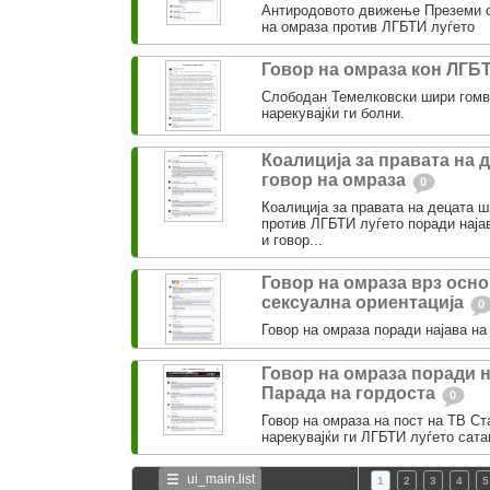
Антиродовото движење Преземи о
на омраза против ЛГБТИ луѓето
Говор на омраза кон ЛГБ
Слободан Темелковски шири гомв
нарекувајќи ги болни.
Коалиција за правата на 
говор на омраза
0
Коалиција за правата на децата 
против ЛГБТИ луѓето поради најав
и говор...
Говор на омраза врз осно
сексуална ориентација
0
Говор на омраза поради најава на
Говор на омраза поради н
Парада на гордоста
0
Говор на омраза на пост на ТВ Ст
нарекувајќи ги ЛГБТИ луѓето сата
ui_main.list
1
2
3
4
5