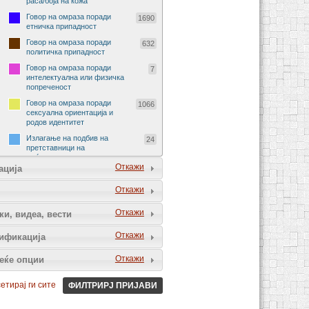
раса/боја на кожа
Говор на омраза поради
1690
етничка припадност
Говор на омраза поради
632
политичка припадност
Говор на омраза поради
7
интелектуална или физичка
попреченост
Говор на омраза поради
1066
сексуална ориентација и
родов идентитет
Излагање на подбив на
24
претставници на
меѓународни организации
Откажи
ација
Излагање на подбив на
29
претставници на странски
Откажи
држави
Говор на омраза поради
90
Откажи
ки, видеа, вести
религија и религиско
уверување
Откажи
ификација
Говор на омраза поради
72
социјално потекло
Откажи
еќе опции
Говор на омраза поради пол
229
и род
етирај ги сите
ФИЛТРИРЈ ПРИЈАВИ
Говор на омраза на спортски
5
натпревар