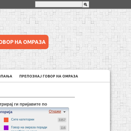
ОВОР НА ОМРАЗА
МПАЊА
ПРЕПОЗНАЈ ГОВОР НА ОМРАЗА
рирај ги пријавите по
Откажи
егорија
Сите катетории
3357
Говор на омраза поради
116