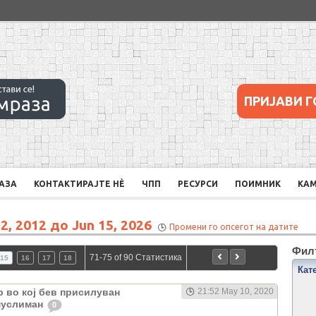
ПРИЈАВИ Г
РАЗА
КОНТАКТИРАЈТЕ НÈ
ЧПП
РЕСУРСИ
ПОИМНИК
КА
2, 2012 до Jun 15, 2026
Промени го опсегот на датите
Филт
71-75 of 90 Статистика
15
16
17
18
Кат
 во кој бев присилуван
21:52 May 10, 2020
 муслиман
0