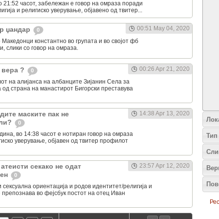
во 21:52 часот, забележан е говор на омраза поради
гија и религиско уверување, објавено од твитер...
00:51 May 04, 2020
ар џандар
0
 Македонци константно во групата и во својот фб
, слики со говор на омраза.
00:26 Apr 21, 2020
 вера ?
0
от на алијанса на албанците Зијанин Села за
 од страна на манастирот Бигорски преставува
адите маските пак не
14:38 Apr 13, 2020
Лок
ели?
0
дина, во 14:38 часот е нотиран говор на омраза
Тип
гиско уверување, објавен од твитер профилот
Сли
 атеисти секако не одат
23:57 Apr 12, 2020
Вер
ден
0
Пов
 сексуална ориентација и родов идентитет/религија и
 препознава во фејсбук постот на отец Иван
Рес