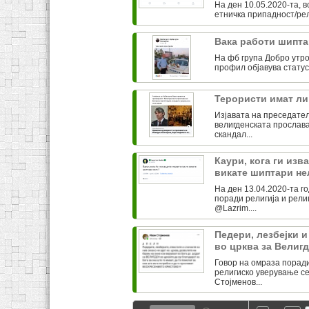
На ден 10.05.2020-та, 
етничка припадност/рели
Вака работи шипт
На фб група Добро утро
профил објавува статуси
Терористи имат ли
Изјавата на преседател
велигденската прослава
скандал...
Каури, кога ги изв
викате шиптари н
На ден 13.04.2020-та го
поради религија и рели
@Lazrim....
Педери, лезбејки и
во црква за Велиг
Говор на омраза поради
религиско уверување се
Стојменов...