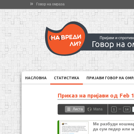
»
Говор на омраза
НАСЛОВНА
СТАТИСТИКА
ПРИЈАВИ ГОВОР НА ОМ
Приказ на пријави од
Feb 1
…
Листа
Мапа
1
14
Ме разбуди кошмар
да сум педер или