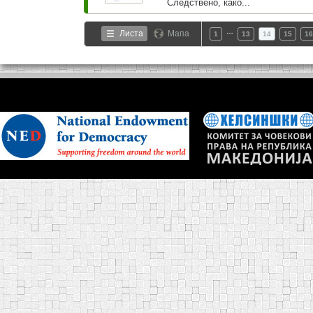
Следствено, како...
…
Листа
Мапа
1
13
14
15
16