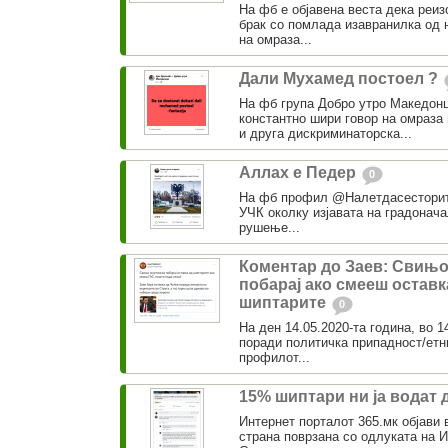
На фб е објавена веста дека реиз
брак со помлада изавранилка од н
на омраза...
Дали Мухамед постоел ?
На фб група Добро утро Македонц
константно шири говор на омраза 
и друга дискриминаторска...
Аллах е Педер
0
На фб профил @Налетдасесторите
УЧК околку изјавата на градонач
рушење...
Коментар до Заев: Свињо
побарај ако смееш оставк
шиптарите
0
На ден 14.05.2020-та година, во 1
поради политичка припадност/етни
профилот...
15% шиптари ни ја водат
Интернет порталот 365.мк објави 
страна поврзана со одлуката на 