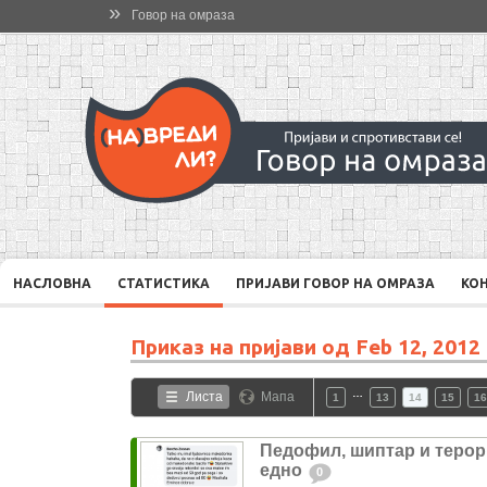
»
Говор на омраза
НАСЛОВНА
СТАТИСТИКА
ПРИЈАВИ ГОВОР НА ОМРАЗА
КО
Приказ на пријави од
Feb 12, 2012
…
Листа
Мапа
1
13
14
15
16
Педофил, шиптар и терори
едно
0