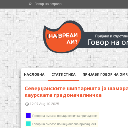
»
Говор на омраза
НАСЛОВНА
СТАТИСТИКА
ПРИЈАВИ ГОВОР НА ОМ
Северџанските шиптаришта ја шамар
каурската градоначалничка
12:07 Aug 10 2025
Говор на омраза поради етничка припадност
Говор на омраза по национална припадност