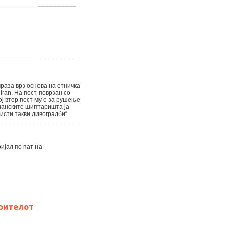
омраза врз основа на етничка
an. На пост поврзан со
ј втор пост му е за рушење
рџанските шиптаришта ја
исти такви дивоградби“.
ијал по пат на
рителот