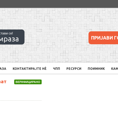
ПРИЈАВИ Г
РАЗА
КОНТАКТИРАЈТЕ НÈ
ЧПП
РЕСУРСИ
ПОИМНИК
КА
аат
ВЕРИФИЦИРАНО