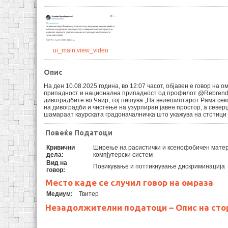
ui_main.view_video
Опис
На ден 10.08.2025 година, во 12:07 часот, објавен е говор на 
припадност и национална припадност од профилот @Rebrendir
дивоградбите во Чаир, тој пишува „На велешиптарот Рама секо
на дивоградби и чистење на узурпиран јавен простор, а севе
шамараат каурската градоначалничка што укажува на стотици 
Повеќе Податоци
Кривични
Ширење на расистички и ксенофобичен матер
дела:
компјутерски систем
Вид на
Повикување и поттикнување дискриминација
говор:
Место каде се случил говор на омраза
Медиум:
Твитер
Незадолжителни податоци – Опис на сто