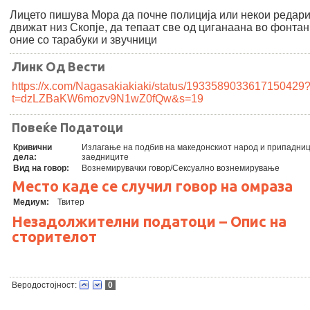
Лицето пишува Мора да почне полиција или некои редари
движат низ Скопје, да тепаат све од циганаана во фонтан
оние со тарабуки и звучници
Линк Од Вести
https://x.com/Nagasakiakiaki/status/1933589033617150429
t=dzLZBaKW6mozv9N1wZ0fQw&s=19
Повеќе Податоци
Кривични
Излагање на подбив на македонскиот народ и припадниц
дела:
заедниците
Вид на говор:
Вознемирувачки говор/Сексуално вознемирување
Место каде се случил говор на омраза
Медиум:
Твитер
Незадолжителни податоци – Опис на
сторителот
Веродостојност:
0