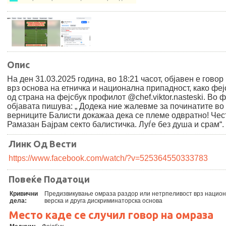
Опис
На ден 31.03.2025 година, во 18:21 часот, објавен е говор
врз основа на етничка и национална припадност, како феј
од страна на фејсбук профилот @chef.viktor.nasteski. Во ф
објавата пишува: „ Додека ние жалевме за починатите во 
верниците Балисти докажаа дека се племе одвратно! Чес
Рамазан Бајрам секто балистичка. Луѓе без душа и срам“.
Линк Од Вести
https://www.facebook.com/watch/?v=525364550333783
Повеќе Податоци
Кривични
Предизвикување омраза раздор или нетрпеливост врз нацио
дела:
верска и друга дискриминаторска основа
Место каде се случил говор на омраза