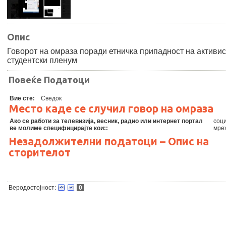
Опис
Говорот на омраза поради етничка припадност на активис
студентски пленум
Повеќе Податоци
Вие сте:
Сведок
Место каде се случил говор на омраза
Ако се работи за телевизија, весник, радио или интернет портал
соц
ве молиме специфицирајте кои::
мре
Незадолжителни податоци – Опис на
сторителот
Веродостојност:
0