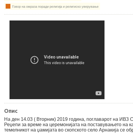
Говор на омраза поради религија и религиско уверување
Опис
На ден 14.03 ( Вторник) 2019 година, поглаварот на ИВЗ 
Реџепи за време на церемонијата на поставувањето на к
темелникот на џамијата во скопското село Арнакија се об