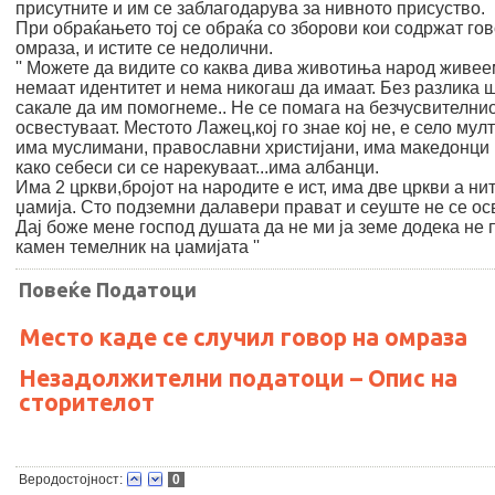
присутните и им се заблагодарува за нивното присуство.
При обраќањето тој се обраќа со зборови кои содржат гов
омраза, и истите се недолични.
'' Можете да видите со каква дива животиња народ живее
немаат идентитет и нема никогаш да имаат. Без разлика 
сакале да им помогнеме.. Не се помага на безчусвителнио
освестуваат. Местото Лажец,кој го знае кој не, е село мул
има муслимани, православни христијани, има македонци 
како себеси си се нарекуваат...има албанци.
Има 2 цркви,бројот на народите е ист, има две цркви а ни
џамија. Сто подземни далавери прават и сеуште не се ос
Дај боже мене господ душата да не ми ја земе додека не
камен темелник на џамијата ''
Повеќе Податоци
Место каде се случил говор на омраза
Незадолжителни податоци – Опис на
сторителот
Веродостојност:
0