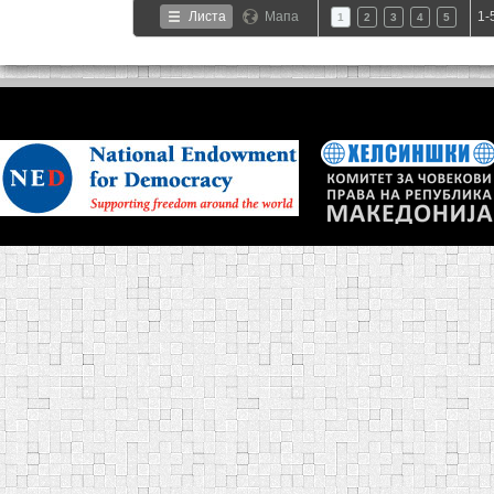
Листа
Мапа
1-
1
2
3
4
5