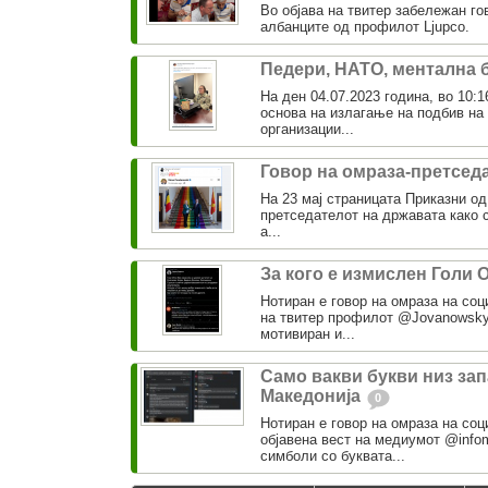
Во објава на твитер забележан го
албанците од профилот Ljupco.
Педери, НАТО, ментална 
На ден 04.07.2023 година, во 10:1
основа на излагање на подбив на
организации...
Говор на омраза-претсед
На 23 мај страницата Приказни од
претседателот на државата како 
а...
За кого е измислен Голи 
Нотиран е говор на омраза на соц
на твитер профилот @Jovanowsky.
мотивиран и...
Само вакви букви низ за
Македонија
0
Нотиран е говор на омраза на со
објавена вест на медиумот @info
симболи со буквата...