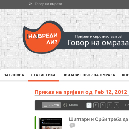
»
Говор на омраза
НАСЛОВНА
СТАТИСТИКА
ПРИЈАВИ ГОВОР НА ОМРАЗА
КО
Приказ на пријави од
Feb 12, 2012
Листа
Мапа
1-
1
2
3
4
5
Шиптари и Срби треба да
0