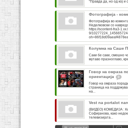
“Правда да, но од кој и од
Фотографија - ком
Фотографија во комент
Неделковски со навредл
https://scontent-fra3-1.xx.
9/10277224_145665724
oh=86f18d09aeaf4878e
Колумна на Саше 
Саки бе саки, смешно ч
мутаво празноглаво, кр
Говор на омраза п
ориентација
0
Говор на омраза порад
страница на поддржува
на...
Vest na portalot n
(ВИДЕО) КОМЕДИЈА : Кок
Софијанова, како недок
телевизијата...
…