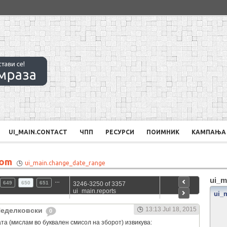
UI_MAIN.CONTACT
ЧПП
РЕСУРСИ
ПОИМНИК
КАМПАЊА
rom
ui_main.change_date_range
ui_m
…
649
650
651
3246-3250 of 3357
ui_main.reports
ui_
13:13 Jul 18, 2015
Неделковски
0
та (мислам во буквален смисол на зборот) извикува: