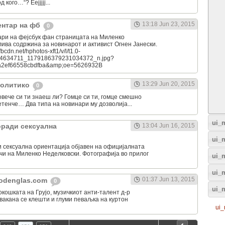
 кого…“? Еејјјјј...
13:18 Jun 23, 2015
ентар на фб
0
ари на фејсбук фан страницата на Миленко
ива содржина за новинарот и активист Огнен Јанески.
fbcdn.net/hphotos-xft1/v/l/t1.0-
4634711_1179186379231034372_n.jpg?
a2ef66558cbdfba&amp;oe=5626932B
13:29 Jun 20, 2015
Политико
0
овече си ти знаеш ли? Гомце си ти, гомце смешно
етенче… Два типа на новинари му дозволија...
ui_m
оради сексуална
13:04 Jun 16, 2015
ui_
и сексуална ориентација објавен на официјалната
чи на Миленко Неделковски. Фотографија во прилог
ui_
ui_m
01:37 Jun 13, 2015
arodenglas.com
0
ui_
ошката на Грујо, музичкиот анти-талент д-р
вакана се клешти и глуми певаљка на куртон
ui_
…