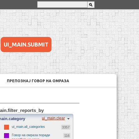
UI_MAIN.SUBMIT
ПРЕПОЗНАЈ ГОВОР НА ОМРАЗА
ain.filter_reports_by
ui_main.clear
main.category
ui_main.all_categories
3357
Говор на омраза поради
116