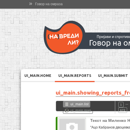
»
Говор на омраза
UI_MAIN.HOME
UI_MAIN.REPORTS
UI_MAIN.SUBMIT
ui_main.showing_reports_f
…
ui_main.list
1
ui_main.map
672
Текст на Миленко 
"Ацо Кабранов двоцевка