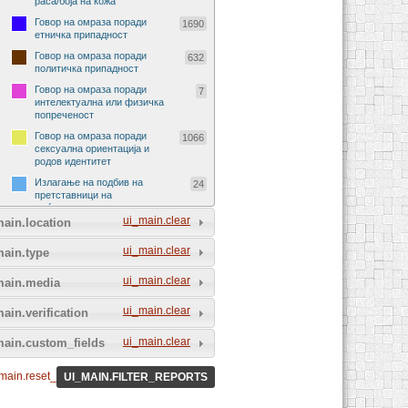
раса/боја на кожа
Говор на омраза поради
1690
етничка припадност
Говор на омраза поради
632
политичка припадност
Говор на омраза поради
7
интелектуална или физичка
попреченост
Говор на омраза поради
1066
сексуална ориентација и
родов идентитет
Излагање на подбив на
24
претставници на
меѓународни организации
ui_main.clear
ain.location
Излагање на подбив на
29
претставници на странски
ui_main.clear
main.type
држави
Говор на омраза поради
90
ui_main.clear
main.media
религија и религиско
уверување
ui_main.clear
ain.verification
Говор на омраза поради пол
229
и род
ui_main.clear
main.custom_fields
Говор на омраза поради
72
социјално потекло
main.reset_all_filters
UI_MAIN.FILTER_REPORTS
Говор на омраза на спортски
5
натпревар