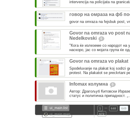
intervencija na policijata na granica
говор на омраза на фб п
govor na omraza na fejsbuk post, vr
Govor na omraza vo post n
Nedelkovski
0
"Кога ќе излеземе со народот на у
наскоро, јас со мојата група ќе од
Govor na omraza vo plakat
Spodeluvanje na plakat koj sodrzi 
protest. Na plakatot se preckrtani pe
Infomax колумна
0
Автор: Драгољуб Китовски Изразе
статус и политичка припадност. „.
…
ui_main.list
1
648
649
ui_main.map
672