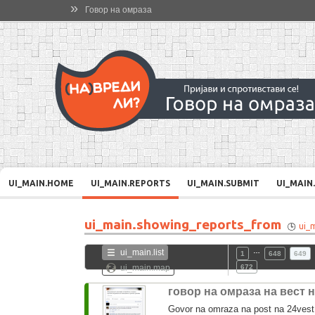
»
Говор на омраза
UI_MAIN.HOME
UI_MAIN.REPORTS
UI_MAIN.SUBMIT
UI_MAIN
ui_main.showing_reports_from
ui_
…
ui_main.list
1
648
649
ui_main.map
672
говор на омраза на вест 
Govor na omraza na post na 24vest