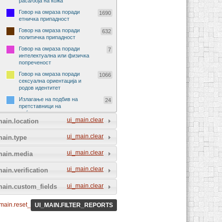
раса/боја на кожа
Говор на омраза поради
1690
етничка припадност
Говор на омраза поради
632
политичка припадност
Говор на омраза поради
7
интелектуална или физичка
попреченост
Говор на омраза поради
1066
сексуална ориентација и
родов идентитет
Излагање на подбив на
24
претставници на
меѓународни организации
ui_main.clear
ain.location
Излагање на подбив на
29
претставници на странски
ui_main.clear
main.type
држави
Говор на омраза поради
90
ui_main.clear
main.media
религија и религиско
уверување
ui_main.clear
ain.verification
Говор на омраза поради
72
социјално потекло
ui_main.clear
main.custom_fields
Говор на омраза поради пол
229
и род
main.reset_all_filters
UI_MAIN.FILTER_REPORTS
Говор на омраза на спортски
5
натпревар