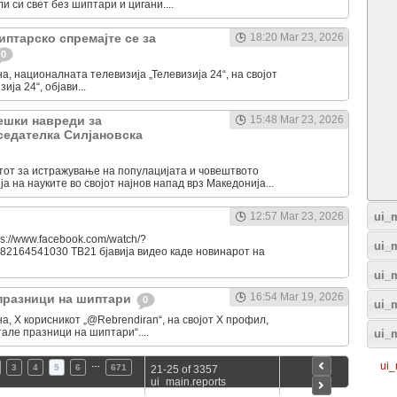
 си свет без шиптари и цигани....
иптарско спремајте се за
18:20 Mar 23, 2026
0
а, националната телевизија „Телевизија 24“, на својот
ја 24“, објави...
ешки навреди за
15:48 Mar 23, 2026
седателка Силјановска
тот за истражување на популацијата и човештвото
а на науките во својот најнов напад врз Македонија...
ui_m
12:57 Mar 23, 2026
s://www.facebook.com/watch/?
ui_
82164541030 ТВ21 бјавија видео каде новинарот на
ui_
16:54 Mar 19, 2026
 празници на шиптари
0
ui_m
а, Х корисникот „@Rebrendiran“, на својот Х профил,
тале празници на шиптари“....
ui_
…
ui_
3
4
5
6
671
21-25 of 3357
ui_main.reports