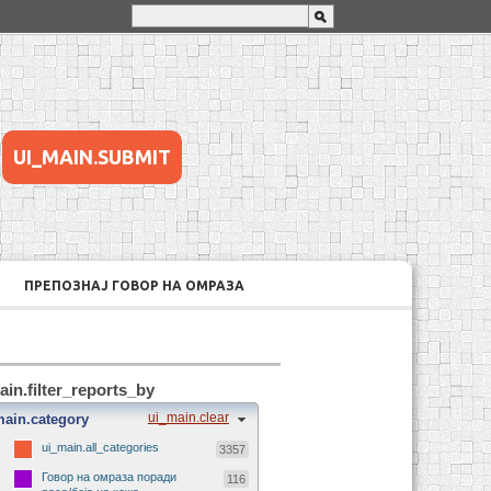
UI_MAIN.SUBMIT
ПРЕПОЗНАЈ ГОВОР НА ОМРАЗА
ain.filter_reports_by
ui_main.clear
main.category
ui_main.all_categories
3357
Говор на омраза поради
116