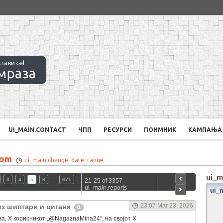
UI_MAIN.CONTACT
ЧПП
РЕСУРСИ
ПОИМНИК
КАМПАЊА
rom
ui_main.change_date_range
ui_m
…
3
4
5
6
671
21-25 of 3357
ui_main.reports
ui_
23:07 Mar 23, 2026
ез шиптари и цигани
0
на, Х корисникот „@NagaznaMina24“, на својот Х