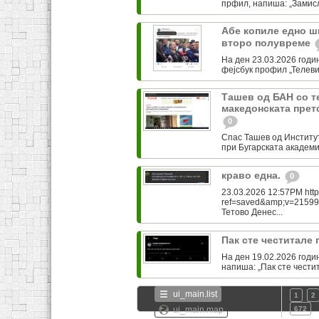
прфил, напиша: „Замисли
Абе копиле едно ш
второ полувреме
На ден 23.03.2026 годин
фејсбук профил „Телевизи
Ташев од БАН со т
македонската прет
0
Спас Ташев од Институ
при Бугарската академиј
краво една.
0
23.03.2026 12:57PM http
ref=saved&amp;v=21599
Тетово Денес...
Пак сте честитале
На ден 19.02.2026 годин
напиша: „Пак сте чести
ui_main.list
1
2
ui_main.map
672