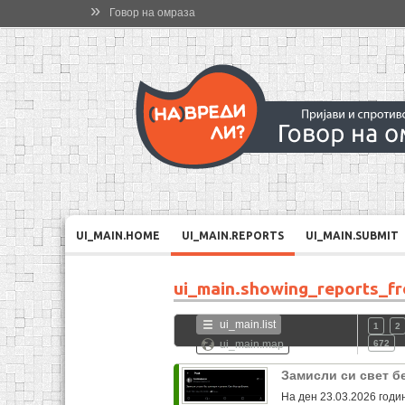
»
Говор на омраза
UI_MAIN.HOME
UI_MAIN.REPORTS
UI_MAIN.SUBMIT
ui_main.showing_reports_f
ui_main.list
1
2
ui_main.map
672
Замисли си свет б
На ден 23.03.2026 годи