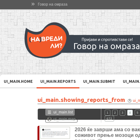
»
Говор на омраза
UI_MAIN.HOME
UI_MAIN.REPORTS
UI_MAIN.SUBMIT
UI_MAIN
ui_main.showing_reports_from
ui_
ui_main.list
1
2
3
4
5
ui_main.map
672
2026 ќе заврши ама со ва
соживот прење мозоци о