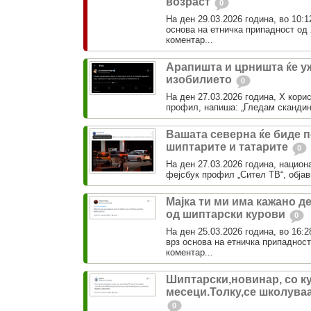
возраст
0
На ден 29.03.2026 година, во 10:1
основа на етничка припадност о
коментар...
Арапишта и црништа ќе у
изобилието
0
На ден 27.03.2026 година, Х кори
профил, напиша: „Гледам скандин
Вашата северна ќе биде 
шиптарите и татарите
0
На ден 27.03.2026 година, национа
фејсбук профил „Сител ТВ“, објави
Мајка ти ми има кажано д
од шиптарски курови
0
На ден 25.03.2026 година, во 16:2
врз основа на етничка припадно
коментар...
Шиптарски,новинар, со ку
месеци.Толку,се школува
0