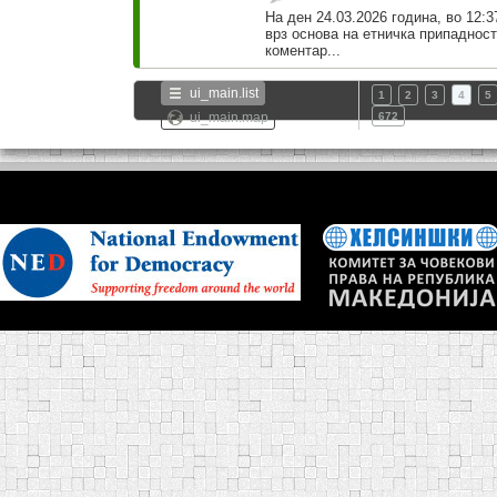
На ден 24.03.2026 година, во 12:3
врз основа на етничка припаднос
коментар...
ui_main.list
1
2
3
4
5
ui_main.map
672