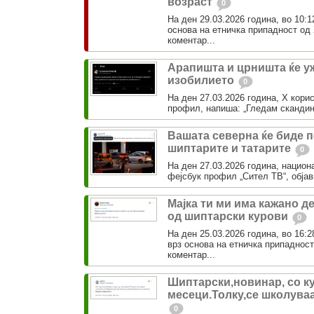
возраст
0
На ден 29.03.2026 година, во 10:1
основа на етничка припадност о
коментар...
Арапишта и црништа ќе у
изобилието
0
На ден 27.03.2026 година, Х кори
профил, напиша: „Гледам скандин
Вашата северна ќе биде 
шиптарите и татарите
0
На ден 27.03.2026 година, национа
фејсбук профил „Сител ТВ“, објави
Мајка ти ми има кажано д
од шиптарски курови
0
На ден 25.03.2026 година, во 16:2
врз основа на етничка припадно
коментар...
Шиптарски,новинар, со ку
месеци.Толку,се школува
0