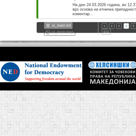
На ден 24.03.2026 година, во 12:3
врз основа на етничка припаднос
коментар...
ui_main.list
1
2
3
4
5
ui_main.map
672