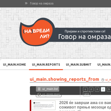
»
Говор на омраза
UI_MAIN.HOME
UI_MAIN.REPORTS
UI_MAIN.SUBMIT
UI_MAIN
ui_main.showing_reports_from
ui_
ui_main.list
1
2
3
4
5
ui_main.map
672
2026 ќе заврши ама со ва
соживот прење мозоци о