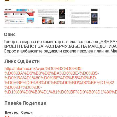
Опис
Говор на омраза во коментар на текст со наслов „EВЕ КА
КРОЕН ПЛАНОТ ЗА РАСПАРЧУВАЊЕ НА МАКЕДОНИЈА: 
Сорос и албанските радикали кроеле пеколен план на Мак
Линк Од Вести
http://infomax.mk/wp/e%D0%B2%D0%B5-
%D0%BA%D0%B0%D0%BA%D0%BE-%D0%B5-
%D0%BA%D1%80%D0%BE%D0%B5%D0%BD-
%D0%BF%D0%BB%D0%B0%D0%BD%D0%BE%D1%82-
%D0%B7%D0%B0-
%D1%80%D0%B0%D1%81%D0%BF%D0%B0%D1%80%D
Повеќе Податоци
Вие сте:
Сведок