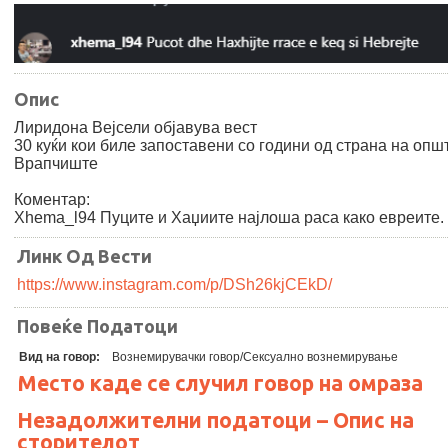
Опис
Лиридона Вејсели објавува вест
30 куќи кои биле запоставени со години од страна на опш
Врапчиште
Коментар:
Xhema_l94 Пуците и Хаџиите најлоша раса како евреите.
Линк Од Вести
https://www.instagram.com/p/DSh26kjCEkD/
Повеќе Податоци
Вид на говор:
Вознемирувачки говор/Сексуално вознемирување
Место каде се случил говор на омраза
Незадолжителни податоци – Опис на
сторителот