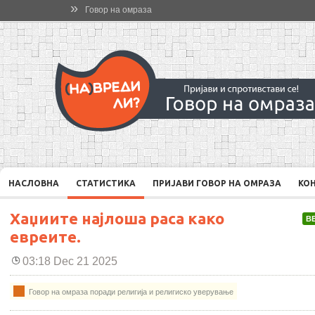
»
Говор на омраза
НАСЛОВНА
СТАТИСТИКА
ПРИЈАВИ ГОВОР НА ОМРАЗА
КО
Хаџиите најлоша раса како
В
евреите.
03:18 Dec 21 2025
Говор на омраза поради религија и религиско уверување