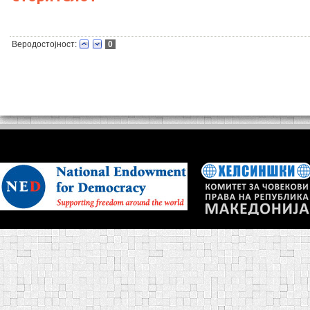
Веродостојност:
0