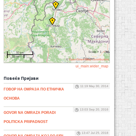
Scale = 1 : 2M
50 km
20 mi
©
OpenStreetMap contributors
ui_main.wider_map
Повеќе Пријави
11:19 May 30, 2014
ГОВОР НА ОМРАЗА ПО ЕТНИЧКА
ОСНОВА
13:03 Sep 20, 2016
GOVOR NA OMRAZA PORADI
POLITICKA PRIPADNOST
13:47 Jul 25, 2018