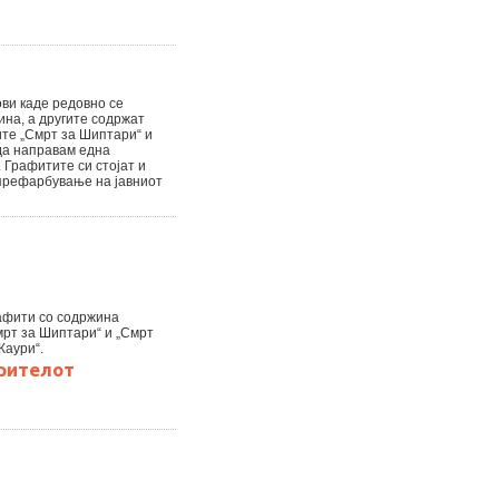
ови каде редовно се
ина, а другите содржат
ите „Смрт за Шиптари“ и
 да направам една
 Графитите си стојат и
 префарбување на јавниот
афити со содржина
мрт за Шиптари“ и „Смрт
Каури“.
рителот