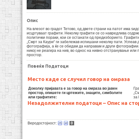
Опис
На влезот во градот Тетово, од двете страни на патот има ѕид
исцртуваат графити. Неколку графити се со навредлива содрж
политички пораки, кои се останати од предизборието. Графит
„Смрт за Каури“ ги забележав испишани неколку пати. Успеав
фотографија, а ќе се обидам да направам и други фотографии.
никој не реагира на нив, во однос на нивно отстранување или
простор.
Повеќе Податоци
Место каде се случил говор на омраза
Доколку пријавата е за говор на омраза во јавен
Гр
простор, опишете ги цртежите, знаците, симболите
„С
или графитите:
за 
Незадолжителни податоци – Опис на сто
Веродостојност:
0